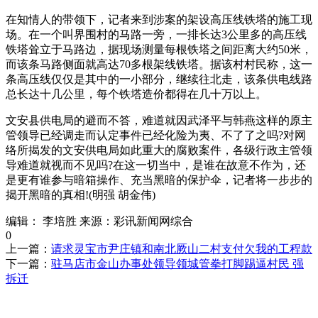
在知情人的带领下，记者来到涉案的架设高压线铁塔的施工现
场。在一个叫界围村的马路一旁，一排长达3公里多的高压线
铁塔耸立于马路边，据现场测量每根铁塔之间距离大约50米，
而该条马路侧面就高达70多根架线铁塔。据该村村民称，这一
条高压线仅仅是其中的一小部分，继续往北走，该条供电线路
总长达十几公里，每个铁塔造价都得在几十万以上。
文安县供电局的避而不答，难道就因武泽平与韩燕这样的原主
管领导已经调走而认定事件已经化险为夷、不了了之吗?对网
络所揭发的文安供电局如此重大的腐败案件，各级行政主管领
导难道就视而不见吗?在这一切当中，是谁在故意不作为，还
是更有谁参与暗箱操作、充当黑暗的保护伞，记者将一步步的
揭开黑暗的真相!(明强 胡金伟)
编辑： 李培胜
来源：彩讯新闻网综合
0
上一篇：
请求灵宝市尹庄镇和南北厥山二村支付欠我的工程款
下一篇：
驻马店市金山办事处领导领城管拳打脚踢逼村民 强
拆迁