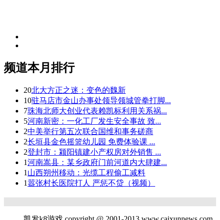
频道本月排行
20
北大方正之迷：变色的魏新
10
驻马店市金山办事处领导领城管拳打脚...
7
珠海北师大创业代表赖凯标利用关系祸...
5
河南新密：一化工厂发生安全事故 致...
2
中美举行第五次联合国维和事务磋商
2
长垣县金色摇篮幼儿园 免费体验课 ...
2
登封市：颍阳镇建小产权房对外销售 ...
1
河南嵩县：某乡政府门前河道内大肆建...
1
山西朔州移动：光缆工程偷工减料
1
嚣张村长医院打人 严惩不贷（视频）
凯发k8游戏 copyright @ 2001-2013 www.caixunnews.com