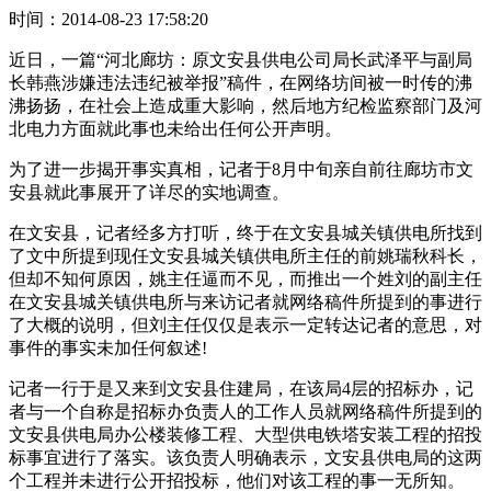
时间：2014-08-23 17:58:20
近日，一篇“河北廊坊：原文安县供电公司局长武泽平与副局
长韩燕涉嫌违法违纪被举报”稿件，在网络坊间被一时传的沸
沸扬扬，在社会上造成重大影响，然后地方纪检监察部门及河
北电力方面就此事也未给出任何公开声明。
为了进一步揭开事实真相，记者于8月中旬亲自前往廊坊市文
安县就此事展开了详尽的实地调查。
在文安县，记者经多方打听，终于在文安县城关镇供电所找到
了文中所提到现任文安县城关镇供电所主任的前姚瑞秋科长，
但却不知何原因，姚主任逼而不见，而推出一个姓刘的副主任
在文安县城关镇供电所与来访记者就网络稿件所提到的事进行
了大概的说明，但刘主任仅仅是表示一定转达记者的意思，对
事件的事实未加任何叙述!
记者一行于是又来到文安县住建局，在该局4层的招标办，记
者与一个自称是招标办负责人的工作人员就网络稿件所提到的
文安县供电局办公楼装修工程、大型供电铁塔安装工程的招投
标事宜进行了落实。该负责人明确表示，文安县供电局的这两
个工程并未进行公开招投标，他们对该工程的事一无所知。