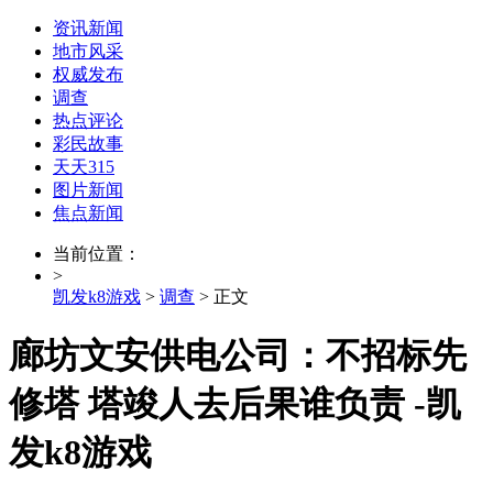
资讯新闻
地市风采
权威发布
调查
热点评论
彩民故事
天天315
图片新闻
焦点新闻
当前位置：
>
凯发k8游戏
>
调查
> 正文
廊坊文安供电公司：不招标先
修塔 塔竣人去后果谁负责 -凯
发k8游戏