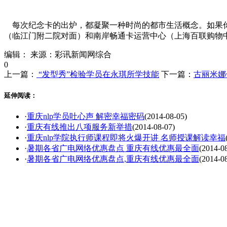
每次纪念卡的出炉，都凝聚一种时尚的都市生活概念。如果你是
（临江门附二院对面）和南岸畅通卡运营中心（上海百联购物
编辑：
来源：彩讯新闻网综合
0
上一篇：
“发型秀”检验学员在永琪所学技能
下一篇：
古丽米娜化
延伸阅读：
·
重庆nlp学员吐心声 解密幸福密码
(2014-08-05)
·
重庆有线推出八项服务新举措
(2014-08-07)
·
重庆nlp学院执行师课程即将火爆开讲 名师授课解读幸福
·
暑期各省广电网络优惠盘点 重庆有线优惠最全面
(2014-0
·
暑期各省广电网络优惠盘点,重庆有线优惠最全面
(2014-0