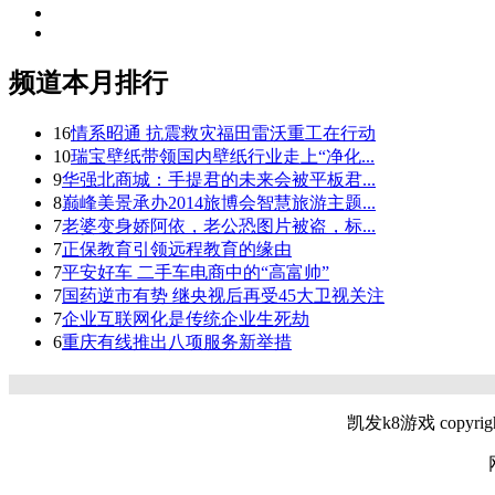
频道本月排行
16
情系昭通 抗震救灾福田雷沃重工在行动
10
瑞宝壁纸带领国内壁纸行业走上“净化...
9
华强北商城：手提君的未来会被平板君...
8
巅峰美景承办2014旅博会智慧旅游主题...
7
老婆变身娇阿依，老公恐图片被盗，标...
7
正保教育引领远程教育的缘由
7
平安好车 二手车电商中的“高富帅”
7
国药逆市有势 继央视后再受45大卫视关注
7
企业互联网化是传统企业生死劫
6
重庆有线推出八项服务新举措
凯发k8游戏 copyright @
网站