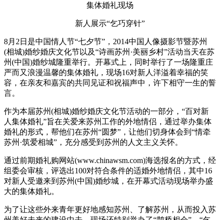
集体婚礼现场
新人展示“乞巧穿针”
8月2日是中国情人节“七夕节”，2014中国人像摄影节暨苏州
(相城)婚纱婚庆文化节以及“诗画苏州·美丽乡村”活动当天在苏
州(中国)婚纱城隆重举行。开幕式上，同时举行了一场隆重庄
严而又浪漫温馨的集体婚礼，现场16对新人洋溢着幸福的笑
容，在亲友和嘉宾的共同见证和祝福声中，许下相守一生的誓
言。
作为本届苏州(相城)婚纱婚庆文化节活动的一部分，“百对新
人集体婚礼”旨在关爱来苏州工作的外地情侣，通过举办集体
婚礼的形式，帮他们在苏州“圆梦”，让他们切身体会到“情牵
苏州·筑爱相城”，充分感受到苏州的人文主义关怀。
通过前期婚礼购网站(www.chinawsm.com)海选报名的方式，经
组委会审核，评选出100对符合条件的适婚外地情侣，其中16
对新人受邀来到苏州(中国)婚纱城，在开幕式活动现场举办盛
大的集体婚礼。
为了让这些外来青年更好地感知苏州、了解苏州，从而投入苏
州美好未来的建设中去，现场还特别举办了“鹊桥相会”、“乞