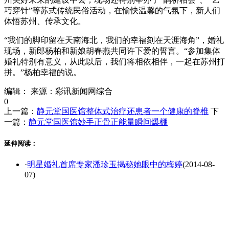
巧穿针”等苏式传统民俗活动，在愉快温馨的气氛下，新人们
体悟苏州、传承文化。
“我们的脚印留在天南海北，我们的幸福刻在天涯海角”，婚礼
现场，新郎杨柏和新娘胡春燕共同许下爱的誓言。“参加集体
婚礼特别有意义，从此以后，我们将相依相伴，一起在苏州打
拼。”杨柏幸福的说。
编辑：
来源：彩讯新闻网综合
0
上一篇：
静元堂国医馆整体式治疗还患者一个健康的脊椎
下
一篇：
静元堂国医馆妙手正骨正能量瞬间爆棚
延伸阅读：
·
明星婚礼首席专家潘珍玉揭秘她眼中的梅婷
(2014-08-
07)