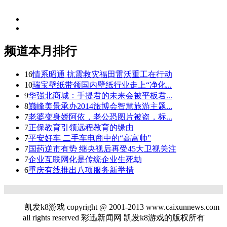
频道本月排行
16
情系昭通 抗震救灾福田雷沃重工在行动
10
瑞宝壁纸带领国内壁纸行业走上“净化...
9
华强北商城：手提君的未来会被平板君...
8
巅峰美景承办2014旅博会智慧旅游主题...
7
老婆变身娇阿依，老公恐图片被盗，标...
7
正保教育引领远程教育的缘由
7
平安好车 二手车电商中的“高富帅”
7
国药逆市有势 继央视后再受45大卫视关注
7
企业互联网化是传统企业生死劫
6
重庆有线推出八项服务新举措
凯发k8游戏 copyright @ 2001-2013 www.caixunnews.com
all rights reserved 彩迅新闻网 凯发k8游戏的版权所有