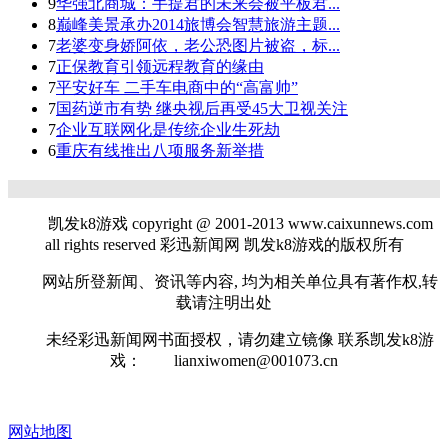
9
华强北商城：手提君的未来会被平板君...
8
巅峰美景承办2014旅博会智慧旅游主题...
7
老婆变身娇阿依，老公恐图片被盗，标...
7
正保教育引领远程教育的缘由
7
平安好车 二手车电商中的“高富帅”
7
国药逆市有势 继央视后再受45大卫视关注
7
企业互联网化是传统企业生死劫
6
重庆有线推出八项服务新举措
凯发k8游戏 copyright @ 2001-2013 www.caixunnews.com
all rights reserved 彩迅新闻网 凯发k8游戏的版权所有
网站所登新闻、资讯等内容, 均为相关单位具有著作权,转
载请注明出处
未经彩迅新闻网书面授权，请勿建立镜像 联系凯发k8游
戏：
lianxiwomen@001073.cn
网站地图