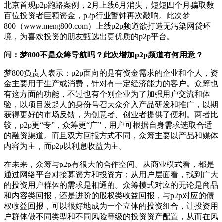
北京首现p2p跑路案例，2月上线6月消失，短短四个月骗取数
百位投资者巨额资金，p2p行业警钟再次敲响。此次梦
800（www.meng800.com）上线p2p频道欲打造无污染网贷环
境，为喜欢投资的朋友甄选出更优质的p2p平台。
问：梦800不是众筹导航吗？此次增加p2p频道有何用意？
梦800负责人表示：p2p面向的是有资金需求的企业和个人，资
金主要用于生产或消费，针对有一定经济能力的客户。众筹也
有这方面的功能，不过也有个别企业为了加强用户交流和体
验，以项目发起人的身份号召大众介入产品研发和推广，以期
获得更好的市场反馈，为创意者、创业者提供了便利。两者比
较，p2p更“专”，众筹更“广”，用户可根据自身需求选取合适
的融资渠道。而且双方回报方式不同，众筹主要以产品和媒体
内容为主，而p2p以利息收益为主。
在未来，众筹与p2p有很大的合作空间。从商业模式看，都是
通过网络平台对接募资方和投资方；从用户层面看，找到广大
的投资用户群体的需求是相通的。众筹模式对应的无论是商品
和内容类回报，还是进阶的股权类收益回报，与p2p对应的债
权收益回报，可以很好地成为一个立体的投资组合，让投资用
户群体做不同类型和不同风险等级的投资资产配置，从而在风