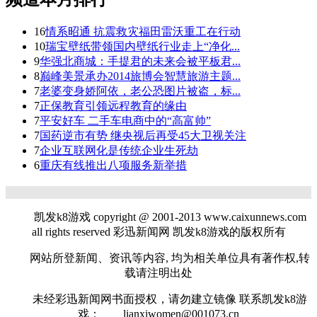
16
情系昭通 抗震救灾福田雷沃重工在行动
10
瑞宝壁纸带领国内壁纸行业走上“净化...
9
华强北商城：手提君的未来会被平板君...
8
巅峰美景承办2014旅博会智慧旅游主题...
7
老婆变身娇阿依，老公恐图片被盗，标...
7
正保教育引领远程教育的缘由
7
平安好车 二手车电商中的“高富帅”
7
国药逆市有势 继央视后再受45大卫视关注
7
企业互联网化是传统企业生死劫
6
重庆有线推出八项服务新举措
凯发k8游戏 copyright @ 2001-2013 www.caixunnews.com
all rights reserved 彩迅新闻网 凯发k8游戏的版权所有
网站所登新闻、资讯等内容, 均为相关单位具有著作权,转
载请注明出处
未经彩迅新闻网书面授权，请勿建立镜像 联系凯发k8游
戏：
lianxiwomen@001073.cn