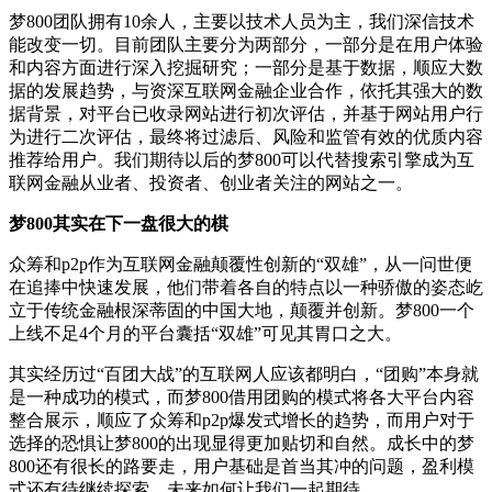
梦800团队拥有10余人，主要以技术人员为主，我们深信技术
能改变一切。目前团队主要分为两部分，一部分是在用户体验
和内容方面进行深入挖掘研究；一部分是基于数据，顺应大数
据的发展趋势，与资深互联网金融企业合作，依托其强大的数
据背景，对平台已收录网站进行初次评估，并基于网站用户行
为进行二次评估，最终将过滤后、风险和监管有效的优质内容
推荐给用户。我们期待以后的梦800可以代替搜索引擎成为互
联网金融从业者、投资者、创业者关注的网站之一。
梦800其实在下一盘很大的棋
众筹和p2p作为互联网金融颠覆性创新的“双雄”，从一问世便
在追捧中快速发展，他们带着各自的特点以一种骄傲的姿态屹
立于传统金融根深蒂固的中国大地，颠覆并创新。梦800一个
上线不足4个月的平台囊括“双雄”可见其胃口之大。
其实经历过“百团大战”的互联网人应该都明白，“团购”本身就
是一种成功的模式，而梦800借用团购的模式将各大平台内容
整合展示，顺应了众筹和p2p爆发式增长的趋势，而用户对于
选择的恐惧让梦800的出现显得更加贴切和自然。成长中的梦
800还有很长的路要走，用户基础是首当其冲的问题，盈利模
式还有待继续探索，未来如何让我们一起期待。