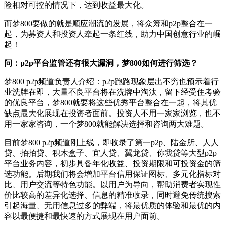
险相对可控的情况下，达到收益最大化。
而梦800要做的就是顺应潮流的发展，将众筹和p2p整合在一
起，为募资人和投资人牵起一条红线，助力中国创意行业的崛
起！
问：p2p平台监管还有很大漏洞，梦800如何进行筛选？
梦800 p2p频道负责人介绍：p2p跑路现象层出不穷也预示着行
业洗牌在即，大量不良平台将在洗牌中淘汰，留下经受住考验
的优良平台，梦800就要将这些优秀平台整合在一起，将其优
缺点最大化展现在投资者面前。投资人不用一家家浏览，也不
用一家家咨询，一个梦800就能解决选择和咨询两大难题。
目前梦800 p2p频道刚上线，即收录了第一p2p、陆金所、人人
贷、拍拍贷、积木盒子、宜人贷、翼龙贷、你我贷等大型p2p
平台业务内容，初步具备年化收益、投资期限和可投资金的筛
选功能。后期我们将会增加平台信用保证图标、多元化指标对
比、用户交流等特色功能。以用户为导向，帮助消费者实现性
价比较高的差异化选择、信息的精准收录，同时避免传统搜索
引起海量、无用信息过多的弊端，将最优质的体验和最优的内
容以最便捷和最快速的方式展现在用户面前。