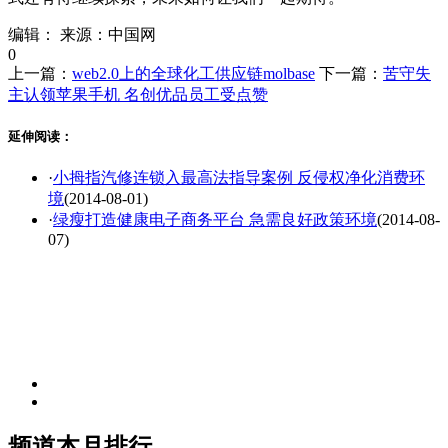
编辑：
来源：中国网
0
上一篇：
web2.0上的全球化工供应链molbase
下一篇：
苦守失
主认领苹果手机 名创优品员工受点赞
延伸阅读：
·
小拇指汽修连锁入最高法指导案例 反侵权净化消费环
境
(2014-08-01)
·
绿瘦打造健康电子商务平台 急需良好政策环境
(2014-08-
07)
频道本月排行