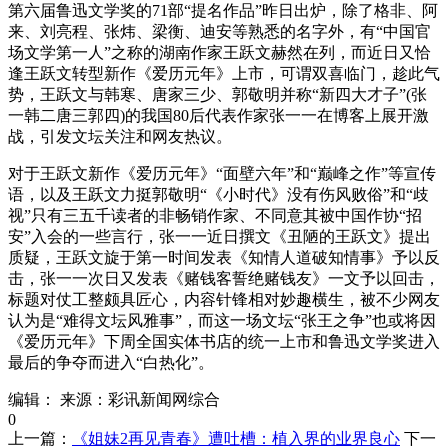
第六届鲁迅文学奖的71部“提名作品”昨日出炉，除了格非、阿
来、刘亮程、张炜、梁衡、迪安等熟悉的名字外，有“中国官
场文学第一人”之称的湖南作家王跃文赫然在列，而近日又恰
逢王跃文转型新作《爱历元年》上市，可谓双喜临门，趁此气
势，王跃文与韩寒、唐家三少、郭敬明并称“新四大才子”(张
一韩二唐三郭四)的我国80后代表作家张一一在博客上展开激
战，引发文坛关注和网友热议。
对于王跃文新作《爱历元年》“面壁六年”和“巅峰之作”等宣传
语，以及王跃文力挺郭敬明“《小时代》没有伤风败俗”和“歧
视”只有三五千读者的非畅销作家、不同意其被中国作协“招
安”入会的一些言行，张一一近日撰文《丑陋的王跃文》提出
质疑，王跃文旋于第一时间发表《知情人道破知情事》予以反
击，张一一次日又发表《赌钱客誓绝赌钱友》一文予以回击，
标题对仗工整颇具匠心，内容针锋相对妙趣横生，被不少网友
认为是“难得文坛风雅事”，而这一场文坛“张王之争”也或将因
《爱历元年》下周全国实体书店的统一上市和鲁迅文学奖进入
最后的争夺而进入“白热化”。
编辑：
来源：彩讯新闻网综合
0
上一篇：
《姐妹2再见青春》遭吐槽：植入界的业界良心
下一