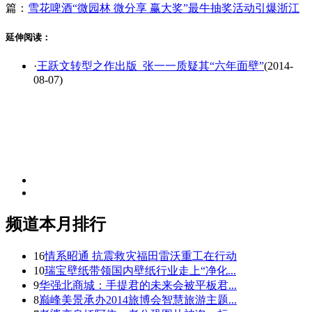
篇：
雪花啤酒“微园林 微分享 赢大奖”最牛抽奖活动引爆浙江
延伸阅读：
·
王跃文转型之作出版 张一一质疑其“六年面壁”
(2014-
08-07)
频道本月排行
16
情系昭通 抗震救灾福田雷沃重工在行动
10
瑞宝壁纸带领国内壁纸行业走上“净化...
9
华强北商城：手提君的未来会被平板君...
8
巅峰美景承办2014旅博会智慧旅游主题...