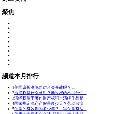
聚焦
频道本月排行
1
美国议长洛佩西访台会开战吗？ ...
2
地役权是什么意思？地役权的不可分性...
3
演绎权属于著作财产权吗？演绎作品是...
4
国家规定流产产假是多少天？劳动者病...
5
欠条的有效期为多少年？手写欠条有法...