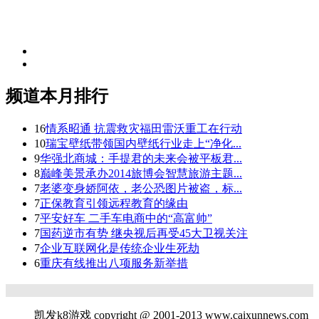
频道本月排行
16
情系昭通 抗震救灾福田雷沃重工在行动
10
瑞宝壁纸带领国内壁纸行业走上“净化...
9
华强北商城：手提君的未来会被平板君...
8
巅峰美景承办2014旅博会智慧旅游主题...
7
老婆变身娇阿依，老公恐图片被盗，标...
7
正保教育引领远程教育的缘由
7
平安好车 二手车电商中的“高富帅”
7
国药逆市有势 继央视后再受45大卫视关注
7
企业互联网化是传统企业生死劫
6
重庆有线推出八项服务新举措
凯发k8游戏 copyright @ 2001-2013 www.caixunnews.com