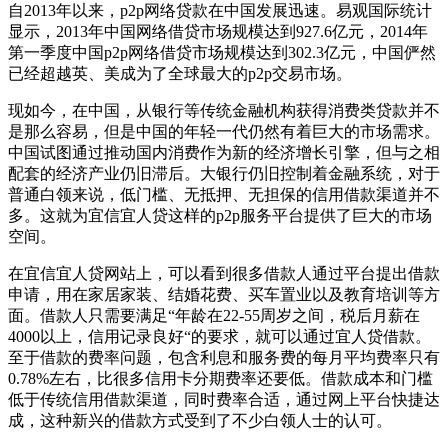
自2013年以来，p2p网络贷款在中国发展迅速。易观国际统计
显示，2013年中国网络借贷市场规模达到927.6亿元，2014年
第一季度中国p2p网络借贷市场规模达到302.3亿元，中国俨然
已经超越英、美成为了全球最大的p2p交易市场。
现如今，在中国，从银行等传统金融机构获得消费类贷款并不
是那么容易，但是中国的年轻一代仍然有着巨大的市场需求。
中国试图通过推动国内消费作为新的经济增长引擎，但与之相
配套的经济产业仍旧滞后。大银行仍旧控制着金融系统，对于
普通白领来说，低门槛、无抵押、无担保的信用借款渠道并不
多。这就为宜信宜人贷这样的p2p服务平台提供了巨大的市场
空间。
在宜信宜人贷网站上，可以看到很多借款人通过平台提出借款
申请，用在家居家装、结婚花费、买车置业以及教育培训等方
面。借款人只需要满足“年龄在22-55周岁之间，税后月薪在
4000以上，信用记录良好“的要求，就可以通过宜人贷借款。
至于借款的费率问题，包含利息和服务费的每月平均费率只有
0.78%左右，比很多信用卡分期费率还要低。借款成本和门槛
低于传统信用借款渠道，同时费率合适，通过网上平台快捷达
成，这种新兴的借款方式受到了不少白领人士的认可。