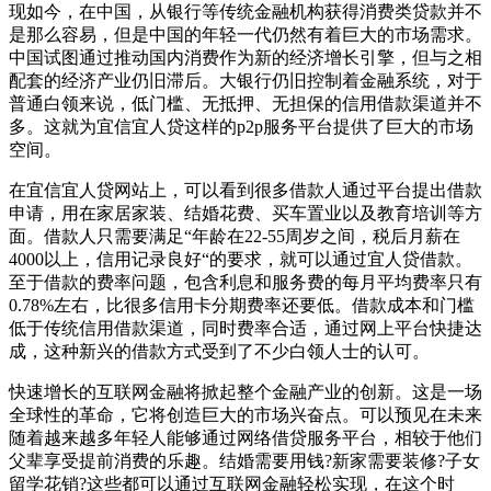
现如今，在中国，从银行等传统金融机构获得消费类贷款并不
是那么容易，但是中国的年轻一代仍然有着巨大的市场需求。
中国试图通过推动国内消费作为新的经济增长引擎，但与之相
配套的经济产业仍旧滞后。大银行仍旧控制着金融系统，对于
普通白领来说，低门槛、无抵押、无担保的信用借款渠道并不
多。这就为宜信宜人贷这样的p2p服务平台提供了巨大的市场
空间。
在宜信宜人贷网站上，可以看到很多借款人通过平台提出借款
申请，用在家居家装、结婚花费、买车置业以及教育培训等方
面。借款人只需要满足“年龄在22-55周岁之间，税后月薪在
4000以上，信用记录良好“的要求，就可以通过宜人贷借款。
至于借款的费率问题，包含利息和服务费的每月平均费率只有
0.78%左右，比很多信用卡分期费率还要低。借款成本和门槛
低于传统信用借款渠道，同时费率合适，通过网上平台快捷达
成，这种新兴的借款方式受到了不少白领人士的认可。
快速增长的互联网金融将掀起整个金融产业的创新。这是一场
全球性的革命，它将创造巨大的市场兴奋点。可以预见在未来
随着越来越多年轻人能够通过网络借贷服务平台，相较于他们
父辈享受提前消费的乐趣。结婚需要用钱?新家需要装修?子女
留学花销?这些都可以通过互联网金融轻松实现，在这个时