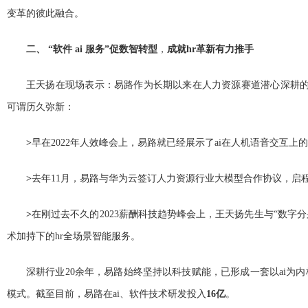
变革的彼此融合。
二、 “软件 ai 服务”促数智转型
，
成就hr革新有力推手
王天扬在现场表示：易路作为长期以来在人力资源赛道潜心深耕的服务
可谓历久弥新：
>
早在2022年人效峰会上，易路就已经展示了ai在人机语音交互上
>
去年11月，易路与华为云签订人力资源行业大模型合作协议，启程
>
在刚过去不久的2023薪酬科技趋势峰会上，王天扬先生与“数字分
术加持下的hr全场景智能服务。
深耕行业20余年，易路始终坚持以科技赋能，已形成一套以ai为内核、
模式。截至目前，易路在ai、软件技术研发投入
16亿
。