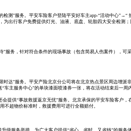
的检测”服务。平安车险客户登陆平安好车主app-“活动中心”→“
测，为出行客户免费提供灯光、油液、底盘、轮胎四大安全检测；
勘免等待”服务，针对符合条件的现场事故（包含简易人伤案件），
援服务限时达”服务。平安产险北京分公司将在北京热点景区周边增
送“车主服务中心”的单块漆面喷漆券一张，将在活动结束后一周
公司还会提供“事故救援返京无忧”服务。北京承保的平安车险客户
费用不超物价标准时，救援费用可进行全额赔付。
续升级服务举措，为广大客户提供“省心、省时、又省钱”的服务