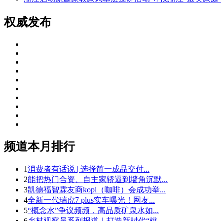
权威发布
频道本月排行
1
消费者有话说 | 选择简一成品交付...
2
能把热门合资、自主家轿逼到墙角沉默...
3
凯德福智霖友商kopi（咖啡）会成功举...
4
全新一代瑞虎7 plus实车曝光！网友...
5
“概念水”争议频频，高品质矿泉水如...
6
乡村观察员系列报道｜打造新时代“桃...