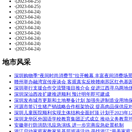
·
(2023-04-25)
·
(2023-04-25)
·
(2023-04-24)
·
(2023-04-24)
·
(2023-04-24)
·
(2023-04-24)
·
(2023-04-24)
·
(2023-04-24)
·
(2023-04-24)
·
(2023-04-24)
地市风采
深圳购物季“夜间时尚消费节”拉开帷幕 丰富夜间消费场
赣州举办融湾宣传座谈会 客观真实反映赣南苏区红色基
深圳举行支援合作交流暨项目推介会 促进江西寻乌两地
深圳深汕西改扩建推进顺利 预计明年即可建成
深圳发布城市更新和土地整备计划 加强先进制造业用地
河源市签订生猪产销战略合作框架协议 提高肉品保供应
深圳儿童医院顺利实现主体结构全面封顶 计划于2023年1
深圳龙华区外国语学校教育集团正式成立 推动义务教育
安徽举行防洪防汛应急演练 进一步完善应急处置机制
浙江启动家庭家教家风基层巡讲活动 寻找浙江“最美家庭