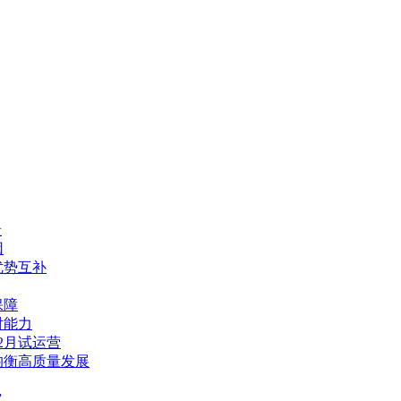
景
因
优势互补
保障
对能力
2月试运营
均衡高质量发展
”