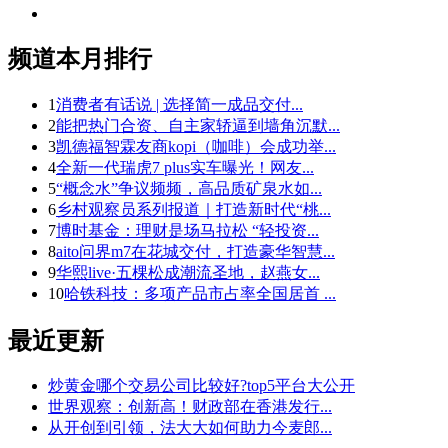
频道本月排行
1
消费者有话说 | 选择简一成品交付...
2
能把热门合资、自主家轿逼到墙角沉默...
3
凯德福智霖友商kopi（咖啡）会成功举...
4
全新一代瑞虎7 plus实车曝光！网友...
5
“概念水”争议频频，高品质矿泉水如...
6
乡村观察员系列报道｜打造新时代“桃...
7
博时基金：理财是场马拉松 “轻投资...
8
aito问界m7在花城交付，打造豪华智慧...
9
华熙live·五棵松成潮流圣地，赵燕女...
10
哈铁科技：多项产品市占率全国居首 ...
最近更新
炒黄金哪个交易公司比较好?top5平台大公开
世界观察：创新高！财政部在香港发行...
从开创到引领，法大大如何助力今麦郎...