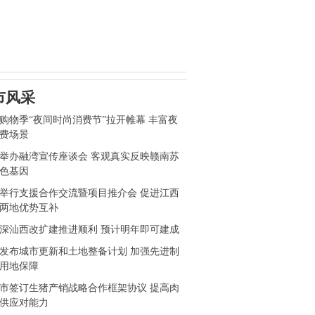
市风采
购物季“夜间时尚消费节”拉开帷幕 丰富夜
费场景
举办融湾宣传座谈会 客观真实反映赣南苏
色基因
举行支援合作交流暨项目推介会 促进江西
两地优势互补
深汕西改扩建推进顺利 预计明年即可建成
发布城市更新和土地整备计划 加强先进制
用地保障
市签订生猪产销战略合作框架协议 提高肉
供应对能力