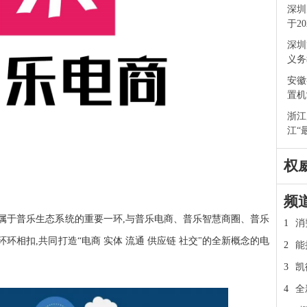
深圳
于2
深圳
义务
安徽
置机
浙江
江“
权
频
属于普乐生态系统的重要一环,与普乐电商、普乐智慧商圈、普乐
1
消
相扣,共同打造“电商 实体 流通 供应链 社交"的全新概念的电
2
能
3
凯
4
全