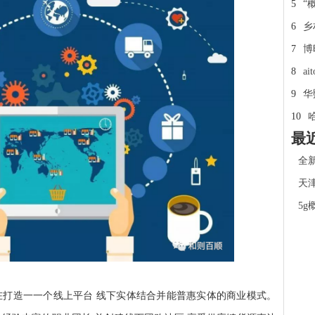
5
“
6
乡
7
博
8
a
9
华
10
最
全
天
5g
在打造一一个线上平台 线下实体结合并能普惠实体的商业模式。