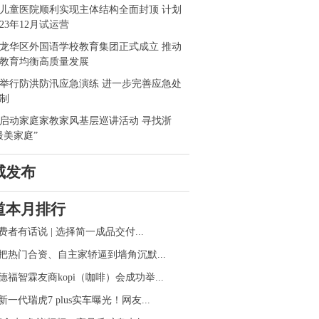
儿童医院顺利实现主体结构全面封顶 计划
023年12月试运营
龙华区外国语学校教育集团正式成立 推动
教育均衡高质量发展
举行防洪防汛应急演练 进一步完善应急处
制
启动家庭家教家风基层巡讲活动 寻找浙
最美家庭”
威发布
道本月排行
费者有话说 | 选择简一成品交付...
把热门合资、自主家轿逼到墙角沉默...
德福智霖友商kopi（咖啡）会成功举...
新一代瑞虎7 plus实车曝光！网友...