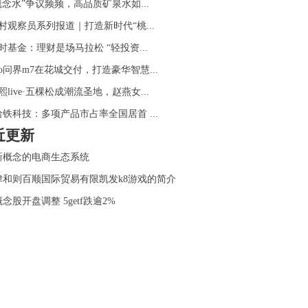
概念水”争议频频，高品质矿泉水如...
村观察员系列报道｜打造新时代“桃...
时基金：理财是场马拉松 “轻投资...
ito问界m7在花城交付，打造豪华智慧...
熙live·五棵松成潮流圣地，赵燕女...
哈铁科技：多项产品市占率全国居首 ...
近更新
新概念的电商生态系统
津和则百顺国际贸易有限凯发k8游戏的简介
概念股开盘调整 5getf跌逾2%