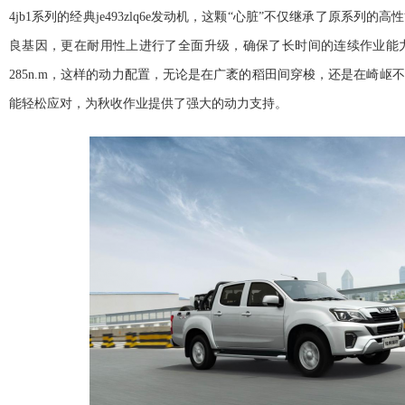
4jb1系列的经典je493zlq6e发动机，这颗“心脏”不仅继承了原系列的高
性
良基因，更在耐用
性上进行了全面升级，确保了长时间的连续作业能力
285n.m，这样的动力配置，无论是在广袤的稻田间穿梭，还是在崎岖不
能轻松应对，为秋收作业提供了强大的动力支持。