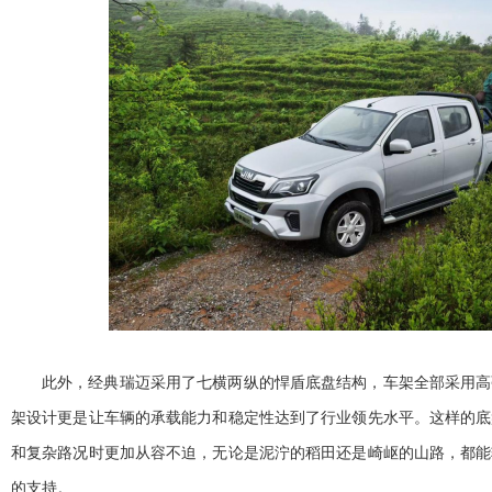
此外，经典瑞迈采用了七横两纵的悍盾底盘结构，车架全部采用高
架设计更是让车辆的承载能力和稳定
性达到了行业领先水
平。这样的底
和复杂路况时更加从容不迫，无论是泥泞的稻田还是崎岖的山路，都能
的支持。