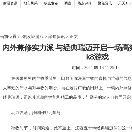
财经资讯
地市风采
权威发布
调查
热点评论
聚焦资讯
天天315
当前位置：
>
凯发k8游戏
>
聚焦资讯
> 正文
内外兼修实力派 与经典瑞迈开启一场高效
k8游戏
时间：2024-09-18 11:29:15
在硕果累累的丰收季节里，田野间弥漫着丰收的喜悦与忙碌的气息
人辛勤的汗水与对丰收的期盼。而在这片广袤的田野上，一辆内外兼修
经典瑞迈，正以其卓越的
性能和精工的品质，与勤劳的农人们共同开启
动力强劲，驰骋田野无阻碍
秋收时节，时间紧迫，效率至上。江西五十铃经典瑞迈深知这一