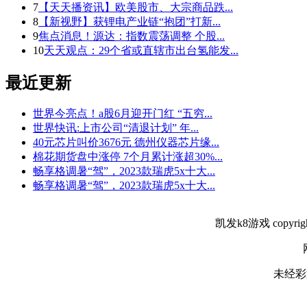
7
【天天播资讯】欧美股市、大宗商品跌...
8
【新视野】获锂电产业链“抱团”打新...
9
焦点消息！源达：指数震荡调整 个股...
10
天天观点：29个省或直辖市出台氢能发...
最近更新
世界今亮点！a股6月迎开门红 “五穷...
世界快讯:上市公司“清退计划” 年...
40元芯片叫价3676元 德州仪器芯片缘...
棉花期货盘中涨停 7个月累计涨超30%...
畅享格调暑“驾”，2023款瑞虎5x十大...
畅享格调暑“驾”，2023款瑞虎5x十大...
凯发k8游戏 copyright @
网站
未经彩迅新