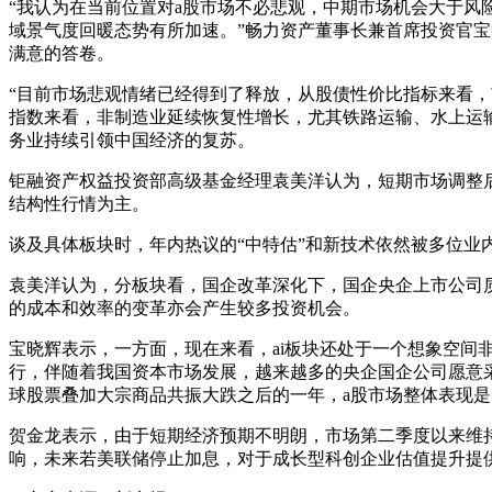
“我认为在当前位置对a股市场不必悲观，中期市场机会大于风
域景气度回暖态势有所加速。”畅力资产董事长兼首席投资官
满意的答卷。
“目前市场悲观情绪已经得到了释放，从股债性价比指标来看，
指数来看，非制造业延续恢复性增长，尤其铁路运输、水上运输
务业持续引领中国经济的复苏。
钜融资产权益投资部高级基金经理袁美洋认为，短期市场调整
结构性行情为主。
谈及具体板块时，年内热议的“中特估”和新技术依然被多位业
袁美洋认为，分板块看，国企改革深化下，国企央企上市公司
的成本和效率的变革亦会产生较多投资机会。
宝晓辉表示，一方面，现在来看，ai板块还处于一个想象空间
行，伴随着我国资本市场发展，越来越多的央企国企公司愿意
球股票叠加大宗商品共振大跌之后的一年，a股市场整体表现
贺金龙表示，由于短期经济预期不明朗，市场第二季度以来维
响，未来若美联储停止加息，对于成长型科创企业估值提升提