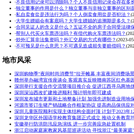
·
不良信用记录可以消除吗？个人不良信用记录会存在多
·
独立董事的作用是什么？独立董事与非独立董事的区别
·
私自卖食盐是违法行为吗？个人倒卖食用盐是否犯法？
(
·
大学生嫖娼会有案底吗？大学生嫖娼的追溯期是多久？
(
·
合同见证人的含义是什么？五证不全的房子合同受法律
·
帮别人代买火车票违法吗？有偿代购火车票违法吗？
(20
·
炒外汇算非法集资吗？外汇交易的方式有哪些？
(2023-05
·
不可预见是什么意思？不可遇见造成损失要赔偿吗？
(20
地市风采
深圳购物季“夜间时尚消费节”拉开帷幕 丰富夜间消费场
赣州举办融湾宣传座谈会 客观真实反映赣南苏区红色基
深圳举行支援合作交流暨项目推介会 促进江西寻乌两地
深圳深汕西改扩建推进顺利 预计明年即可建成
深圳发布城市更新和土地整备计划 加强先进制造业用地
河源市签订生猪产销战略合作框架协议 提高肉品保供应
深圳儿童医院顺利实现主体结构全面封顶 计划于2023年1
深圳龙华区外国语学校教育集团正式成立 推动义务教育
安徽举行防洪防汛应急演练 进一步完善应急处置机制
浙江启动家庭家教家风基层巡讲活动 寻找浙江“最美家庭