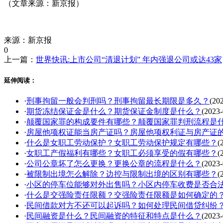
（文章来源：新京报）
标签：
来源：新京报
0
上一篇：
世界快讯:上市公司“清退计划” 年内强退公司或达43家
延伸阅读：
·
刑事拘留一般会判刑吗？刑事拘留最长期限是多久？
(20
·
期货冻结保证金是什么？期货保证金制度是什么？
(2023-
·
颠覆国家罪的构成要件有哪些？颠覆国家罪判刑流程是
·
房屋他项权证能当房产证吗？房屋他项权利证与房产证
·
什么是女职工劳动保护？女职工劳动保护规定有哪些？
(
·
女职工产假福利有哪些？女职工必须享受的假有哪些？
(
·
公司公章坏了怎么更换？更换公章的流程是什么？
(2023-
·
被限制出境怎么解除？边控与限制出境的区别有哪些？
(
·
小区的停车位能够对外出售吗？小区内停车收费是否合
·
什么是交强险责任限额？交强险责任限额是如何确定的
·
民间借款对方不还可以起诉吗？如何处理民间借贷纠纷
·
民间融资是什么？民间融资的特征和特点是什么？
(2023-