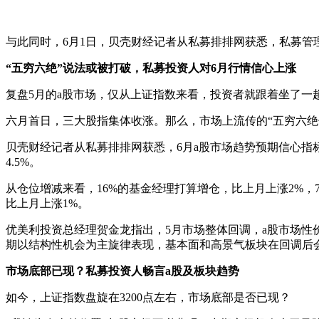
与此同时，6月1日，贝壳财经记者从私募排排网获悉，私募管
“
五穷六绝
”
说法或被打破
，
私募投资人对
6
月行情信心上涨
复盘5月的a股市场，仅从上证指数来看，投资者就跟着坐了一趟过
六月首日，三大股指集体收涨。那么，市场上流传的“五穷六绝
贝壳财经记者从私募排排网获悉，6月a股市场趋势预期信心指标
4.5%。
从仓位增减来看，16%的基金经理打算增仓，比上月上涨2%，
比上月上涨1%。
优美利投资总经理贺金龙指出，5月市场整体回调，a股市场性
期以结构性机会为主旋律表现，基本面和高景气板块在回调后
市场底部已现
？
私募投资人畅言a股及
板块
趋势
如今，上证指数盘旋在3200点左右，市场底部是否已现？