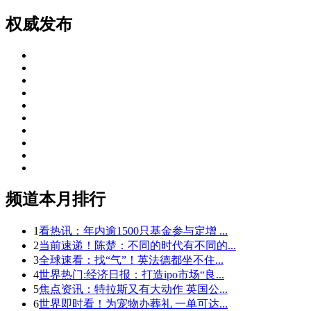
权威发布
频道本月排行
1
看热讯：年内逾1500只基金参与定增 ...
2
当前速递！陈楚：不同的时代有不同的...
3
全球速看：找“气”！英法德都坐不住...
4
世界热门:经济日报：打造ipo市场“良...
5
焦点资讯：特拉斯又有大动作 英国公...
6
世界即时看！为宠物办葬礼 一单可达...