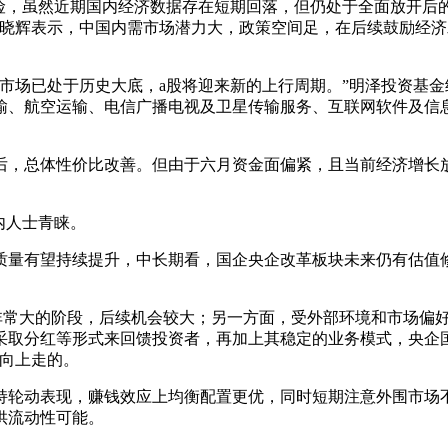
险，虽然近期国内经济数据存在短期回落，但仍处于全面放开后
宝晓辉表示，中国内需市场潜力大，政策空间足，在后续鼓励经济
市场已处于历史大底，a股将迎来新的上行周期。”明泽投资基
、航空运输、电信广播电视及卫星传输服务、互联网软件及信息技
后，总体性价比改善。但由于六月资金面偏紧，且当前经济增长
内人士青睐。
质量有望持续提升，中长期看，国企央企改革板块未来仍有估值
非常大的阶段，后续机会较大；另一方面，受外部环境和市场偏
采取分红等形式来回馈投资者，再加上其稳定的业务模式，央企
是向上走的。
持轮动表现，赚钱效应上均衡配置更优，同时短期注意外围市场
供流动性可能。