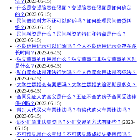
法？
(2023-05-15)
·
什么是交强险责任限额？交强险责任限额是如何确定
的？
(2023-05-15)
·
民间借款对方不还可以起诉吗？如何处理民间借贷纠
纷？
(2023-05-15)
·
民间融资是什么？民间融资的特征和特点是什么？
(2023-05-15)
·
不良信用记录可以消除吗？个人不良信用记录会存在多
长时间？
(2023-05-15)
·
独立董事的作用是什么？独立董事与非独立董事的区别
是什么？
(2023-05-15)
·
私自卖食盐是违法行为吗？个人倒卖食用盐是否犯法？
(2023-05-15)
·
大学生嫖娼会有案底吗？大学生嫖娼的追溯期是多久？
(2023-05-15)
·
合同见证人的含义是什么？五证不全的房子合同受法律
保护吗？
(2023-05-15)
·
帮别人代买火车票违法吗？有偿代购火车票违法吗？
(2023-05-15)
·
炒外汇算非法集资吗？外汇交易的方式有哪些？
(2023-
05-15)
·
不可预见是什么意思？不可遇见造成损失要赔偿吗？