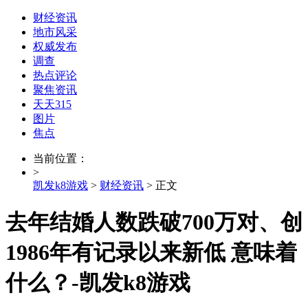
财经资讯
地市风采
权威发布
调查
热点评论
聚焦资讯
天天315
图片
焦点
当前位置：
>
凯发k8游戏
>
财经资讯
> 正文
去年结婚人数跌破700万对、创
1986年有记录以来新低 意味着
什么？-凯发k8游戏