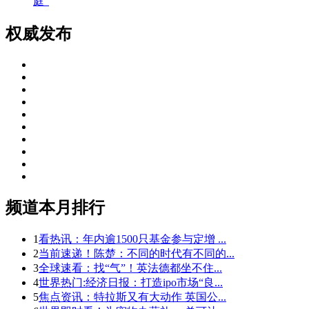
庭”
权威发布
频道本月排行
1
看热讯：年内逾1500只基金参与定增 ...
2
当前速递！陈楚：不同的时代有不同的...
3
全球速看：找“气”！英法德都坐不住...
4
世界热门:经济日报：打造ipo市场“良...
5
焦点资讯：特拉斯又有大动作 英国公...