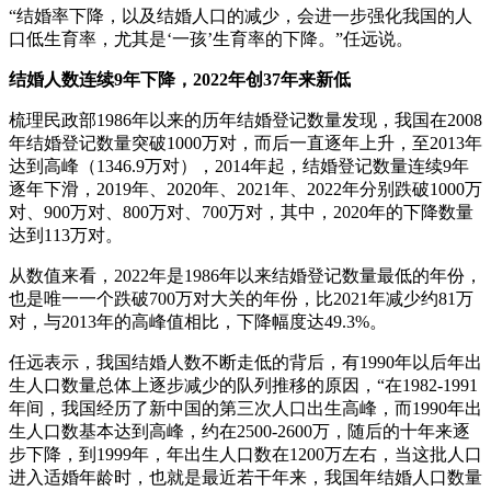
“结婚率下降，以及结婚人口的减少，会进一步强化我国的人
口低生育率，尤其是‘一孩’生育率的下降。”任远说。
结婚人数连续9年下降，2022年创37年来新低
梳理民政部1986年以来的历年结婚登记数量发现，我国在2008
年结婚登记数量突破1000万对，而后一直逐年上升，至2013年
达到高峰（1346.9万对），2014年起，结婚登记数量连续9年
逐年下滑，2019年、2020年、2021年、2022年分别跌破1000万
对、900万对、800万对、700万对，其中，2020年的下降数量
达到113万对。
从数值来看，2022年是1986年以来结婚登记数量最低的年份，
也是唯一一个跌破700万对大关的年份，比2021年减少约81万
对，与2013年的高峰值相比，下降幅度达49.3%。
任远表示，我国结婚人数不断走低的背后，有1990年以后年出
生人口数量总体上逐步减少的队列推移的原因，“在1982-1991
年间，我国经历了新中国的第三次人口出生高峰，而1990年出
生人口数基本达到高峰，约在2500-2600万，随后的十年来逐
步下降，到1999年，年出生人口数在1200万左右，当这批人口
进入适婚年龄时，也就是最近若干年来，我国年结婚人口数量