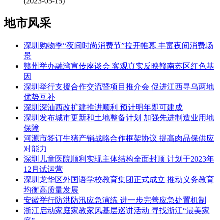
(2023-05-15)
地市风采
深圳购物季“夜间时尚消费节”拉开帷幕 丰富夜间消费场
景
赣州举办融湾宣传座谈会 客观真实反映赣南苏区红色基
因
深圳举行支援合作交流暨项目推介会 促进江西寻乌两地
优势互补
深圳深汕西改扩建推进顺利 预计明年即可建成
深圳发布城市更新和土地整备计划 加强先进制造业用地
保障
河源市签订生猪产销战略合作框架协议 提高肉品保供应
对能力
深圳儿童医院顺利实现主体结构全面封顶 计划于2023年
12月试运营
深圳龙华区外国语学校教育集团正式成立 推动义务教育
均衡高质量发展
安徽举行防洪防汛应急演练 进一步完善应急处置机制
浙江启动家庭家教家风基层巡讲活动 寻找浙江“最美家