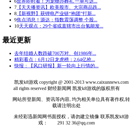
6
世界即时看！为宠物办葬礼 一单可达...
7
【天天播资讯】欧美股市、大宗商品跌...
8
【新视野】获锂电产业链“抱团”打新...
9
焦点消息！源达：指数震荡调整 个股...
10
天天观点：29个省或直辖市出台氢能发...
最近更新
去年结婚人数跌破700万对、创1986年...
精彩看点：6月12日龙虎榜：2.64亿抢...
快报：【风口研报】新一轮向上行情的...
凯发k8游戏 copyright @ 2001-2013 www.caixunnews.com
all rights reserved 财经新闻网 凯发k8游戏的版权所有
网站所登新闻、资讯等内容, 均为相关单位具有著作权,转
载请注明出处
未经彩迅新闻网书面授权，请勿建立镜像 联系凯发k8游
戏： 291 32
36@qq.com