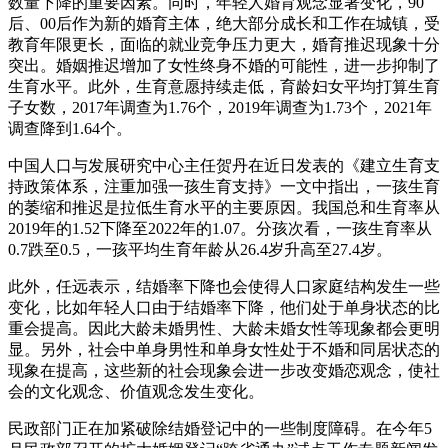
数量下降的重要因素。同时，年轻人婚育观念显著变化，90
后、00后作为新的婚育主体，绝大部分成长和工作在城镇，受
教育年限更长，面临的就业竞争压力更大，婚育推迟现象十分
突出。婚姻推迟增加了女性终身不婚的可能性，进一步抑制了
生育水平。此外，生育意愿持续走低，育龄妇女平均打算生育
子女数，2017年调查为1.76个，2019年调查为1.73个，2021年
调查降到1.64个。
中国人口与发展研究中心主任贺丹在近日发表的《建立生育支
持政策体系，注重加强一孩生育支持》一文中指出，一孩生育
的萎缩和推迟是拉低生育水平的主要原因。我国总和生育率从
2019年的1.52下降至2022年的1.07。分孩次看，一孩生育率从
0.7跌至0.5，一孩平均生育年龄从26.4岁升高至27.4岁。
此外，任远表示，结婚率下降也会使得人口家庭结构发生一些
变化，比如年轻人口由于结婚率下降，他们处于单身状态的比
重会提高。因此大龄未婚男性、大龄未婚女性等现象都会更明
显。另外，社会中单身男性和单身女性处于不婚和同居状态的
现象在提高，这些新的社会现象会进一步改变婚恋观念，使社
会的文化观念、价值观念发生变化。
民政部门正在加紧破除结婚登记中的一些制度障碍。在今年5