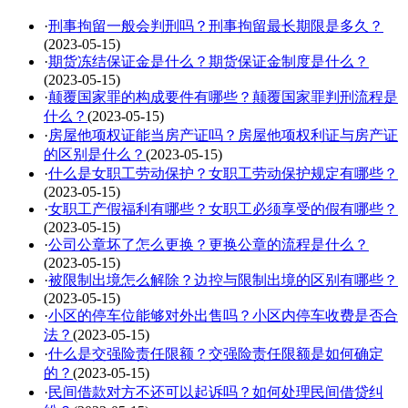
·
刑事拘留一般会判刑吗？刑事拘留最长期限是多久？
(2023-05-15)
·
期货冻结保证金是什么？期货保证金制度是什么？
(2023-05-15)
·
颠覆国家罪的构成要件有哪些？颠覆国家罪判刑流程是
什么？
(2023-05-15)
·
房屋他项权证能当房产证吗？房屋他项权利证与房产证
的区别是什么？
(2023-05-15)
·
什么是女职工劳动保护？女职工劳动保护规定有哪些？
(2023-05-15)
·
女职工产假福利有哪些？女职工必须享受的假有哪些？
(2023-05-15)
·
公司公章坏了怎么更换？更换公章的流程是什么？
(2023-05-15)
·
被限制出境怎么解除？边控与限制出境的区别有哪些？
(2023-05-15)
·
小区的停车位能够对外出售吗？小区内停车收费是否合
法？
(2023-05-15)
·
什么是交强险责任限额？交强险责任限额是如何确定
的？
(2023-05-15)
·
民间借款对方不还可以起诉吗？如何处理民间借贷纠