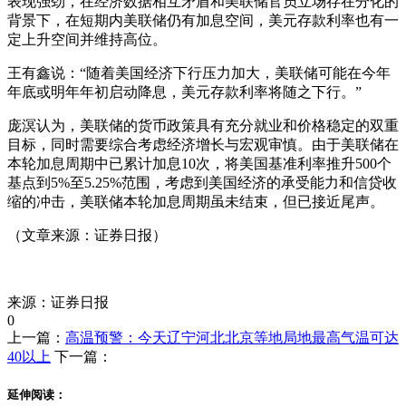
表现强劲，在经济数据相互矛盾和美联储官员立场存在分化的
背景下，在短期内美联储仍有加息空间，美元存款利率也有一
定上升空间并维持高位。
王有鑫说：“随着美国经济下行压力加大，美联储可能在今年
年底或明年年初启动降息，美元存款利率将随之下行。”
庞溟认为，美联储的货币政策具有充分就业和价格稳定的双重
目标，同时需要综合考虑经济增长与宏观审慎。由于美联储在
本轮加息周期中已累计加息10次，将美国基准利率推升500个
基点到5%至5.25%范围，考虑到美国经济的承受能力和信贷收
缩的冲击，美联储本轮加息周期虽未结束，但已接近尾声。
（文章来源：证券日报）
标签：
来源：证券日报
0
上一篇：
高温预警：今天辽宁河北北京等地局地最高气温可达
40以上
下一篇：
延伸阅读：