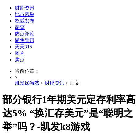
财经资讯
地市风采
权威发布
调查
热点评论
聚焦资讯
天天315
图片
焦点
当前位置：
>
凯发k8游戏
>
财经资讯
> 正文
部分银行1年期美元定存利率高
达5% “换汇存美元”是“聪明之
举”吗？-凯发k8游戏