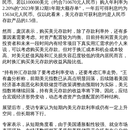
民币。若以100000美元（约合710670元人民币）购入年利率为
2.20%的“2023年第12期1年期大额存单”，一年后可得利息约为
15634元人民币。仅以此看来，美元存款可获利息约是人民币
存款产品的1.5倍。
然而，庞溟表示，购买美元存款时，除了存款利率外，还有多
重因素需要考虑。对资产配置较为均衡、目前持有闲置美元的
投资者和未来一段时间内有经常项目下真实用汇需求的个人来
说，可以考虑购买美元存款。但对于换汇成本和机会成本较
高、对美元贬值风险和汇兑损失容忍度较低的境内居民而言，
此时换汇购买美元存款的收益风险比低。
“持有外汇存款除了要考虑利率变动，还要考虑汇率走势。”王
有鑫分析称，前期美元指数已从高点明显回落，后续随着美国
经济基本面恶化和美联储货币政策调整由预期转为实际，美元
指数将继续回落，持有美元存款的收益率将下降。因此，应结
合宏观经济形势变动，动态考虑资产负债配置的币种结构。
展望后市，受访专家认为短期内美元存款利率或仍有一定上升
空间，但长期将下行。
专家表示，从短期角度看，由于美国通胀黏性较强、就业市场