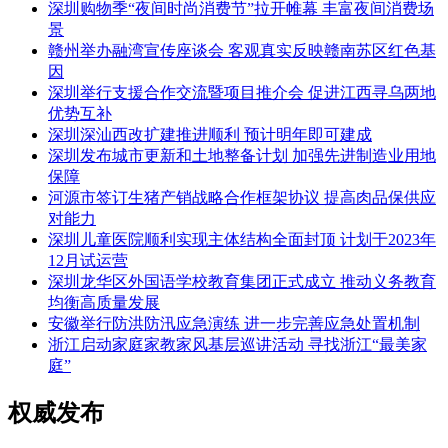
深圳购物季“夜间时尚消费节”拉开帷幕 丰富夜间消费场
景
赣州举办融湾宣传座谈会 客观真实反映赣南苏区红色基
因
深圳举行支援合作交流暨项目推介会 促进江西寻乌两地
优势互补
深圳深汕西改扩建推进顺利 预计明年即可建成
深圳发布城市更新和土地整备计划 加强先进制造业用地
保障
河源市签订生猪产销战略合作框架协议 提高肉品保供应
对能力
深圳儿童医院顺利实现主体结构全面封顶 计划于2023年
12月试运营
深圳龙华区外国语学校教育集团正式成立 推动义务教育
均衡高质量发展
安徽举行防洪防汛应急演练 进一步完善应急处置机制
浙江启动家庭家教家风基层巡讲活动 寻找浙江“最美家
庭”
权威发布