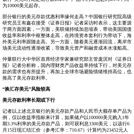
为10000美元起存。
部分银行的美元存款优惠利率缘何走高？中国银行研究院高级
研究员王有鑫在接受《证券日报》记者采访时表示，这主要源
于两方面因素，一方面，美联储持续加息缩表，带动美国国债
收益率和利率中枢整体走高，在跨境资本套利行为带动下，海
外美元利率跟随走高。另一方面，随着美元逐渐回流，离岸市
场美元流动性逐渐收紧，导致美元资产和融资成本水涨船高。
仲量联行大中华区首席经济学家兼研究部主管庞溟对《证券日
报》记者分析称，国内理财类产品收益率持续下行，对美元存
款的需求也有所提升，再加上全球市场避险情绪维持高位，也
推高了美元存款利率。
“换汇存美元”风险较高
美元存款利率长期或下行
记者以上述北京银行的美元存款产品和人民币大额存单产品为
例，仅以收益率指标来计算，如果储户以100000美元购入1年
期3.3%利率的美元存款产品，则可获利息3300美元，以该行6
月15日现汇结汇价（参考汇率：710.67）计算约为23452元人