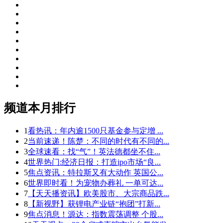
频道本月排行
1
看热讯：年内逾1500只基金参与定增 ...
2
当前速递！陈楚：不同的时代有不同的...
3
全球速看：找“气”！英法德都坐不住...
4
世界热门:经济日报：打造ipo市场“良...
5
焦点资讯：特拉斯又有大动作 英国公...
6
世界即时看！为宠物办葬礼 一单可达...
7
【天天播资讯】欧美股市、大宗商品跌...
8
【新视野】获锂电产业链“抱团”打新...
9
焦点消息！源达：指数震荡调整 个股...