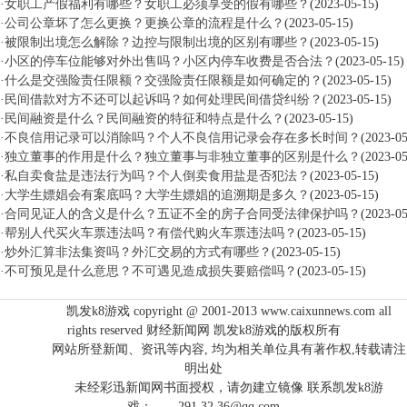
·
女职工产假福利有哪些？女职工必须享受的假有哪些？
(2023-05-15)
·
公司公章坏了怎么更换？更换公章的流程是什么？
(2023-05-15)
·
被限制出境怎么解除？边控与限制出境的区别有哪些？
(2023-05-15)
·
小区的停车位能够对外出售吗？小区内停车收费是否合法？
(2023-05-15)
·
什么是交强险责任限额？交强险责任限额是如何确定的？
(2023-05-15)
·
民间借款对方不还可以起诉吗？如何处理民间借贷纠纷？
(2023-05-15)
·
民间融资是什么？民间融资的特征和特点是什么？
(2023-05-15)
·
不良信用记录可以消除吗？个人不良信用记录会存在多长时间？
(2023-05
·
独立董事的作用是什么？独立董事与非独立董事的区别是什么？
(2023-05
·
私自卖食盐是违法行为吗？个人倒卖食用盐是否犯法？
(2023-05-15)
·
大学生嫖娼会有案底吗？大学生嫖娼的追溯期是多久？
(2023-05-15)
·
合同见证人的含义是什么？五证不全的房子合同受法律保护吗？
(2023-05
·
帮别人代买火车票违法吗？有偿代购火车票违法吗？
(2023-05-15)
·
炒外汇算非法集资吗？外汇交易的方式有哪些？
(2023-05-15)
·
不可预见是什么意思？不可遇见造成损失要赔偿吗？
(2023-05-15)
凯发k8游戏 copyright @ 2001-2013 www.caixunnews.com all
rights reserved 财经新闻网 凯发k8游戏的版权所有
网站所登新闻、资讯等内容, 均为相关单位具有著作权,转载请注
明出处
未经彩迅新闻网书面授权，请勿建立镜像 联系凯发k8游
戏： 291 32
36@qq.com