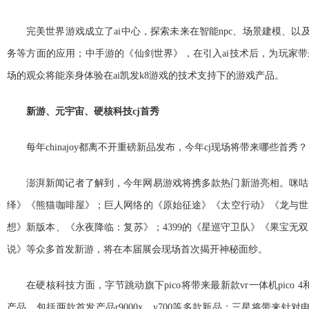
完美世界游戏成立了ai中心，探索未来在智能npc、场景建模、以
务等方面的应用；中手游的《仙剑世界》，在引入ai技术后，为玩家
场的观众将能亲身体验在ai凯发k8游戏的技术支持下的游戏产品。
新游、元宇宙、硬核科技cj首秀
每年chinajoy都离不开重磅新品发布，今年cj现场将带来哪些首秀？
澎湃新闻记者了解到，今年网易游戏将携多款热门新游亮相。咪咕
绎》《熊猫咖啡屋》；巨人网络的《原始征途》《太空行动》《龙与世
想》新版本、《永夜降临：复苏》；4399的《星巡守卫队》《果宝无
说》等众多首发新游，将在本届展会现场首次揭开神秘面纱。
在硬核科技方面，字节跳动旗下pico将带来最新款vr一体机pico 4和 
产品，包括两款首发产品r9000x、y700等多款新品；三星将带来针对