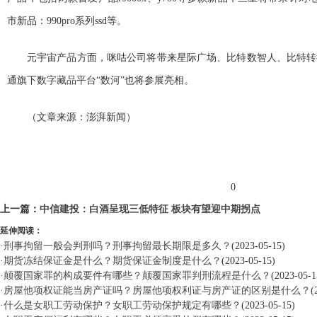
市新品：990pro系列ssd等。
元宇宙产品方面，咪咕公司将带来星际广场、比特数智人、比特转
通旗下数字藏品平台“数河”也将参展亮相。
（文章来源：澎湃新闻）
标签：
0
上一篇：
中信建投：白酒呈现三低特征 板块有望迎中期拐点
延伸阅读：
·
刑事拘留一般会判刑吗？刑事拘留最长期限是多久？
(2023-05-15)
·
期货冻结保证金是什么？期货保证金制度是什么？
(2023-05-15)
·
颠覆国家罪的构成要件有哪些？颠覆国家罪判刑流程是什么？
(2023-05-1
·
房屋他项权证能当房产证吗？房屋他项权利证与房产证的区别是什么？
(
·
什么是女职工劳动保护？女职工劳动保护规定有哪些？
(2023-05-15)