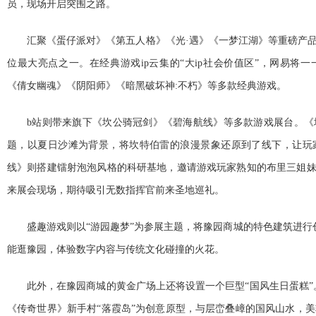
员，现场开启突围之路。
汇聚《蛋仔派对》《第五人格》《光·遇》《一梦江湖》等重磅产品
位最大亮点之一。在经典游戏ip云集的“大ip社会价值区”，网易将
《倩女幽魂》《阴阳师》《暗黑破坏神:不朽》等多款经典游戏。
b站则带来旗下《坎公骑冠剑》《碧海航线》等多款游戏展台。《
题，以夏日沙滩为背景，将坎特伯雷的浪漫景象还原到了线下，让玩
线》则搭建镭射泡泡风格的科研基地，邀请游戏玩家熟知的布里三姐妹
来展会现场，期待吸引无数指挥官前来圣地巡礼。
盛趣游戏则以“游园趣梦”为参展主题，将豫园商城的特色建筑进行创意还
能逛豫园，体验数字内容与传统文化碰撞的火花。
此外，在豫园商城的黄金广场上还将设置一个巨型“国风生日蛋糕”。
《传奇世界》新手村“落霞岛”为创意原型，与层峦叠嶂的国风山水，