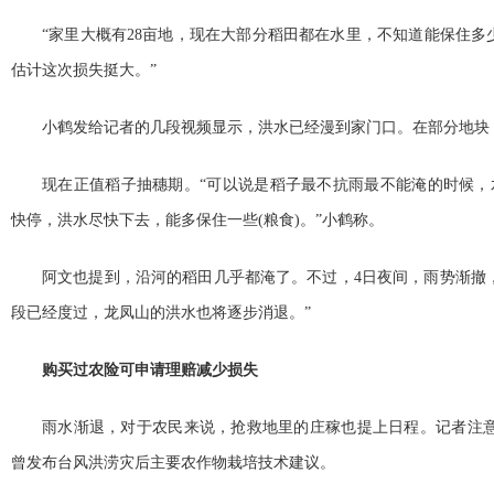
“家里大概有28亩地，现在大部分稻田都在水里，不知道能保住多少
估计这次损失挺大。”
小鹤发给记者的几段视频显示，洪水已经漫到家门口。在部分地块
现在正值稻子抽穗期。“可以说是稻子最不抗雨最不能淹的时候，
快停，洪水尽快下去，能多保住一些(粮食)。”小鹤称。
阿文也提到，沿河的稻田几乎都淹了。不过，4日夜间，雨势渐撤
段已经度过，龙凤山的洪水也将逐步消退。”
购买过农险可申请理赔减少损失
雨水渐退，对于农民来说，抢救地里的庄稼也提上日程。记者注意
曾发布台风洪涝灾后主要农作物栽培技术建议。