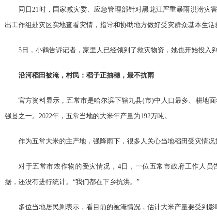
同日21时，国家减灾委、应急管理部针对黑龙江严重暴雨洪涝灾
出工作组赴灾区实地查看灾情，指导和协助地方做好受灾群众基本生活
5日，小鹤告诉记者，家里人已经领到了救灾物资，她也开始投入
沿河稻田被淹，村民：稻子正抽穗，最不抗雨
官方资料显示，五常市是哈尔滨下辖九县(市)中人口最多、耕地
强县之一。2022年，五常当地的大米年产量为192万吨。
作为五常大米的主产地，强降雨下，很多人关心当地稻田受灾情况
对于五常市农作物的受灾情况，4日，一位五常市政府工作人员
据，还没有进行统计。“我们都在下乡抗洪。”
多位当地居民则表示，看目前的被淹情况，估计大米产量要受到影