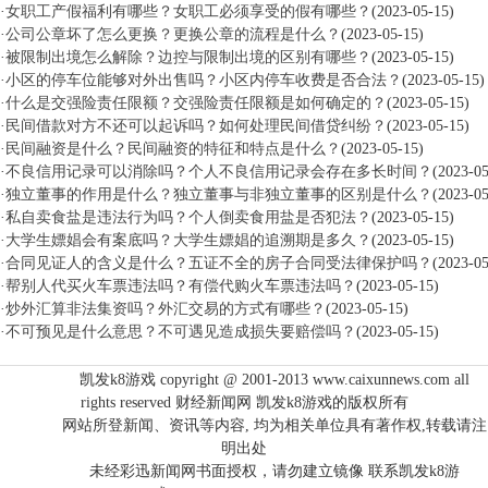
·
女职工产假福利有哪些？女职工必须享受的假有哪些？
(2023-05-15)
·
公司公章坏了怎么更换？更换公章的流程是什么？
(2023-05-15)
·
被限制出境怎么解除？边控与限制出境的区别有哪些？
(2023-05-15)
·
小区的停车位能够对外出售吗？小区内停车收费是否合法？
(2023-05-15)
·
什么是交强险责任限额？交强险责任限额是如何确定的？
(2023-05-15)
·
民间借款对方不还可以起诉吗？如何处理民间借贷纠纷？
(2023-05-15)
·
民间融资是什么？民间融资的特征和特点是什么？
(2023-05-15)
·
不良信用记录可以消除吗？个人不良信用记录会存在多长时间？
(2023-05
·
独立董事的作用是什么？独立董事与非独立董事的区别是什么？
(2023-05
·
私自卖食盐是违法行为吗？个人倒卖食用盐是否犯法？
(2023-05-15)
·
大学生嫖娼会有案底吗？大学生嫖娼的追溯期是多久？
(2023-05-15)
·
合同见证人的含义是什么？五证不全的房子合同受法律保护吗？
(2023-05
·
帮别人代买火车票违法吗？有偿代购火车票违法吗？
(2023-05-15)
·
炒外汇算非法集资吗？外汇交易的方式有哪些？
(2023-05-15)
·
不可预见是什么意思？不可遇见造成损失要赔偿吗？
(2023-05-15)
凯发k8游戏 copyright @ 2001-2013 www.caixunnews.com all
rights reserved 财经新闻网 凯发k8游戏的版权所有
网站所登新闻、资讯等内容, 均为相关单位具有著作权,转载请注
明出处
未经彩迅新闻网书面授权，请勿建立镜像 联系凯发k8游