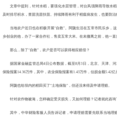
文章中提到，针对水稻，要强化水层管理，对台风强降雨导致水稻
及时排尽积水，查苗洗苗扶苗。持续降雨有利于稻瘟病发生，也要防治
当地农户近日也在积极开展“自救”。阿陇生活在五常市民乐乡，
乡创业的他，办了一家合作社，售卖五常大米。在未撤离之前，他一直
那么，除了“自救”，农户是否可以获得相应赔偿？
据国家金融监管总局4日公布数据，截至8月3日，北京、天津、河
保险报案14.36万件，其中，农业保险报案有1.43万件，估损金额5.42亿
阿陇也给坝内的稻田买了“土地保险”，但还没来得及申请理赔。
针对农作物被淹，怎样确定受灾损失，又如何理赔？记者就此咨询
其中，中华财险客服人员告诉记者，申请理赔需要先联系当地理赔