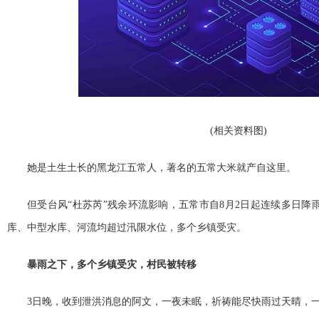
(相关资料图)
她是土生土长的黑龙江五常人，著名的五常大米就产自这里。
但受台风“杜苏芮”残余环流影响，五常市自8月2日起连续多日降雨
库、中型水库、河流均超过汛限水位，多个乡镇受灾。
暴雨之下，多个乡镇受灾，村民被转移
3日晚，收到泄洪消息的阿文，一夜未眠，祈祷能尽快雨过天晴，