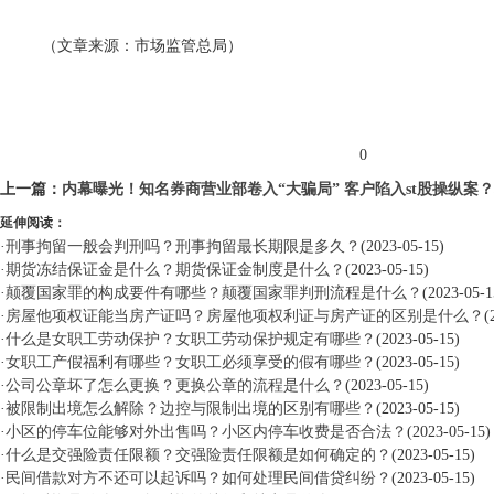
（文章来源：市场监管总局）
标签：
0
上一篇：
内幕曝光！知名券商营业部卷入“大骗局” 客户陷入st股操纵案
延伸阅读：
·
刑事拘留一般会判刑吗？刑事拘留最长期限是多久？
(2023-05-15)
·
期货冻结保证金是什么？期货保证金制度是什么？
(2023-05-15)
·
颠覆国家罪的构成要件有哪些？颠覆国家罪判刑流程是什么？
(2023-05-1
·
房屋他项权证能当房产证吗？房屋他项权利证与房产证的区别是什么？
(
·
什么是女职工劳动保护？女职工劳动保护规定有哪些？
(2023-05-15)
·
女职工产假福利有哪些？女职工必须享受的假有哪些？
(2023-05-15)
·
公司公章坏了怎么更换？更换公章的流程是什么？
(2023-05-15)
·
被限制出境怎么解除？边控与限制出境的区别有哪些？
(2023-05-15)
·
小区的停车位能够对外出售吗？小区内停车收费是否合法？
(2023-05-15)
·
什么是交强险责任限额？交强险责任限额是如何确定的？
(2023-05-15)
·
民间借款对方不还可以起诉吗？如何处理民间借贷纠纷？
(2023-05-15)