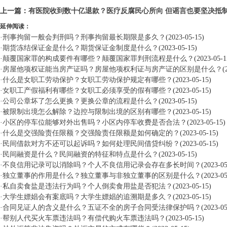
上一篇：
有医院收到数十亿退款？医疗反腐民心所向 但谣言也要坚决抵
延伸阅读：
·
刑事拘留一般会判刑吗？刑事拘留最长期限是多久？
(2023-05-15)
·
期货冻结保证金是什么？期货保证金制度是什么？
(2023-05-15)
·
颠覆国家罪的构成要件有哪些？颠覆国家罪判刑流程是什么？
(2023-05-1
·
房屋他项权证能当房产证吗？房屋他项权利证与房产证的区别是什么？
(
·
什么是女职工劳动保护？女职工劳动保护规定有哪些？
(2023-05-15)
·
女职工产假福利有哪些？女职工必须享受的假有哪些？
(2023-05-15)
·
公司公章坏了怎么更换？更换公章的流程是什么？
(2023-05-15)
·
被限制出境怎么解除？边控与限制出境的区别有哪些？
(2023-05-15)
·
小区的停车位能够对外出售吗？小区内停车收费是否合法？
(2023-05-15)
·
什么是交强险责任限额？交强险责任限额是如何确定的？
(2023-05-15)
·
民间借款对方不还可以起诉吗？如何处理民间借贷纠纷？
(2023-05-15)
·
民间融资是什么？民间融资的特征和特点是什么？
(2023-05-15)
·
不良信用记录可以消除吗？个人不良信用记录会存在多长时间？
(2023-05
·
独立董事的作用是什么？独立董事与非独立董事的区别是什么？
(2023-05
·
私自卖食盐是违法行为吗？个人倒卖食用盐是否犯法？
(2023-05-15)
·
大学生嫖娼会有案底吗？大学生嫖娼的追溯期是多久？
(2023-05-15)
·
合同见证人的含义是什么？五证不全的房子合同受法律保护吗？
(2023-05
·
帮别人代买火车票违法吗？有偿代购火车票违法吗？
(2023-05-15)