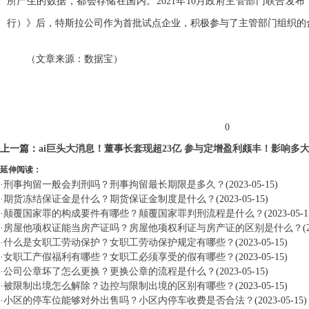
所产生的数据，都会存储在国内。2021年10月政府主管部门联合发
行）》后，特斯拉公司作为首批试点企业，积极参与了主管部门组织的
（文章来源：数据宝）
标签：
0
上一篇：
ai巨头大消息！董事长套现超23亿 参与定增盈利颇丰！影响多
延伸阅读：
·
刑事拘留一般会判刑吗？刑事拘留最长期限是多久？
(2023-05-15)
·
期货冻结保证金是什么？期货保证金制度是什么？
(2023-05-15)
·
颠覆国家罪的构成要件有哪些？颠覆国家罪判刑流程是什么？
(2023-05-1
·
房屋他项权证能当房产证吗？房屋他项权利证与房产证的区别是什么？
(
·
什么是女职工劳动保护？女职工劳动保护规定有哪些？
(2023-05-15)
·
女职工产假福利有哪些？女职工必须享受的假有哪些？
(2023-05-15)
·
公司公章坏了怎么更换？更换公章的流程是什么？
(2023-05-15)
·
被限制出境怎么解除？边控与限制出境的区别有哪些？
(2023-05-15)
·
小区的停车位能够对外出售吗？小区内停车收费是否合法？
(2023-05-15)