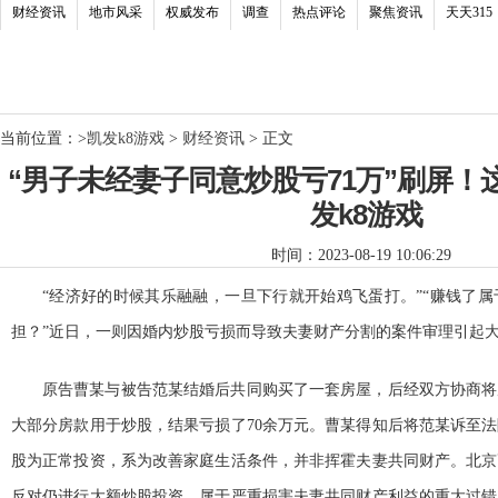
财经资讯
地市风采
权威发布
调查
热点评论
聚焦资讯
天天315
当前位置：
>
凯发k8游戏
>
财经资讯
> 正文
“男子未经妻子同意炒股亏71万”刷屏！
发k8游戏
时间：2023-08-19 10:06:29
“经济好的时候其乐融融，一旦下行就开始鸡飞蛋打。”“赚钱了
担？”近日，一则因婚内炒股亏损而导致夫妻财产分割的案件审理引起
原告曹某与被告范某结婚后共同购买了一套房屋，后经双方协商将
大部分房款用于炒股，结果亏损了70余万元。曹某得知后将范某诉至
股为正常投资，系为改善家庭生活条件，并非挥霍夫妻共同财产。北京
反对仍进行大额炒股投资，属于严重损害夫妻共同财产利益的重大过错