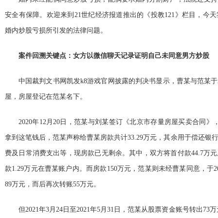
安全有保障。欢迎来到21世纪经济报道推出的《投教121》栏目，今
婚内炒股亏损所引发的法律问题。
案件回溯关键点：女方以微信聊天记录证明自己未同意男方炒股
中国裁判文书网凯发k8游戏官网披露的判决书显示，曹某与范某于2
屋，房屋登记在范某名下。
2020年12月20日，范某与刘某签订《北京市存量房屋买卖合同》
拿到这笔钱后，范某声称给曹某房款共计33.29万元，其余用于偿还银
费及日常消费支出等，现房款已无剩余。其中，双方将首付款44.7万
款1.29万元在曹某账户内。而房款150万元，范某则未经曹某同意，于2
89万元，而后再次转账55万元。
但2021年3月24日至2021年5月31日，范某从股票资金账号转出73