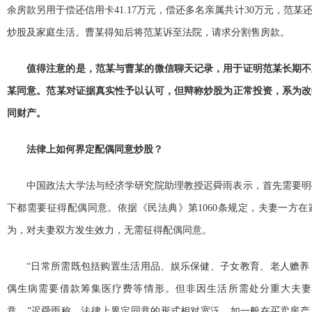
余房款另用于偿还信用卡41.17万元，偿还多名亲属共计30万元，范
炒股及家庭生活。曹某得知后将范某诉至法院，请求分割售房款。
值得注意的是，范某与曹某的微信聊天记录，用于证明范某长期不
某同意。范某对证据真实性予以认可，但辩称炒股为正常投资，系为改
同财产。
法律上如何界定配偶同意炒股？
中国政法大学法与经济学研究院助理教授迟舜雨表示，首先需要明
下都需要征得配偶同意。依据《民法典》第1060条规定，夫妻一方
为，对夫妻双方发生效力，无需征得配偶同意。
“日常所需既包括购置生活用品、娱乐保健、子女教育、老人赡养
偶生病需要借款筹集医疗费等情形。但非因生活所需处分重大夫妻
意。”迟舜雨称，法律上界定同意的形式相对宽泛，如一般在买卖房产