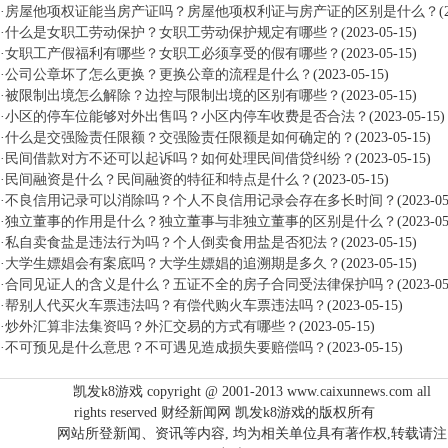
·
房屋他项权证能当房产证吗？房屋他项权利证与房产证的区别是什么？
(
·
什么是女职工劳动保护？女职工劳动保护规定有哪些？
(2023-05-15)
·
女职工产假福利有哪些？女职工必须享受的假有哪些？
(2023-05-15)
·
公司公章坏了怎么更换？更换公章的流程是什么？
(2023-05-15)
·
被限制出境怎么解除？边控与限制出境的区别有哪些？
(2023-05-15)
·
小区的停车位能够对外出售吗？小区内停车收费是否合法？
(2023-05-15)
·
什么是交强险责任限额？交强险责任限额是如何确定的？
(2023-05-15)
·
民间借款对方不还可以起诉吗？如何处理民间借贷纠纷？
(2023-05-15)
·
民间融资是什么？民间融资的特征和特点是什么？
(2023-05-15)
·
不良信用记录可以消除吗？个人不良信用记录会存在多长时间？
(2023-05
·
独立董事的作用是什么？独立董事与非独立董事的区别是什么？
(2023-05
·
私自卖食盐是违法行为吗？个人倒卖食用盐是否犯法？
(2023-05-15)
·
大学生嫖娼会有案底吗？大学生嫖娼的追溯期是多久？
(2023-05-15)
·
合同见证人的含义是什么？五证不全的房子合同受法律保护吗？
(2023-05
·
帮别人代买火车票违法吗？有偿代购火车票违法吗？
(2023-05-15)
·
炒外汇算非法集资吗？外汇交易的方式有哪些？
(2023-05-15)
·
不可预见是什么意思？不可遇见造成损失要赔偿吗？
(2023-05-15)
凯发k8游戏 copyright @ 2001-2013 www.caixunnews.com all
rights reserved 财经新闻网 凯发k8游戏的版权所有
网站所登新闻、资讯等内容, 均为相关单位具有著作权,转载请注