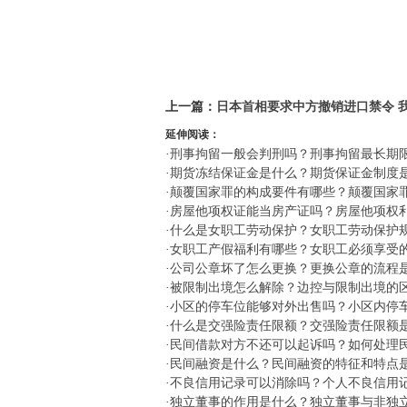
标签：
上一篇：
日本首相要求中方撤销进口禁令 
延伸阅读：
·
刑事拘留一般会判刑吗？刑事拘留最长期
·
期货冻结保证金是什么？期货保证金制度
·
颠覆国家罪的构成要件有哪些？颠覆国家
·
房屋他项权证能当房产证吗？房屋他项权
·
什么是女职工劳动保护？女职工劳动保护
·
女职工产假福利有哪些？女职工必须享受
·
公司公章坏了怎么更换？更换公章的流程
·
被限制出境怎么解除？边控与限制出境的
·
小区的停车位能够对外出售吗？小区内停
·
什么是交强险责任限额？交强险责任限额
·
民间借款对方不还可以起诉吗？如何处理
·
民间融资是什么？民间融资的特征和特点
·
不良信用记录可以消除吗？个人不良信用
·
独立董事的作用是什么？独立董事与非独