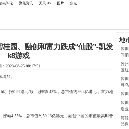
热点评论
聚焦资讯
天天315
图片
焦点
地
桂园、融创和富力跌成“仙股”-凯发
深圳
k8游戏
间消
赣州
2023-08-25 08:17:51
区红
续增加。
深圳
寻乌
.hk）报0.97港元/股，涨幅5.43%，总市值约36.4亿港元，富力地
深圳
深圳
造业
元/股，涨幅4.55%，总市值约50.13亿港元，融创中国的市值最高时曾
河源
品保