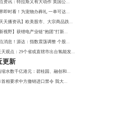
点资讯：特拉斯又有大动作 英国公...
界即时看！为宠物办葬礼 一单可达...
天天播资讯】欧美股市、大宗商品跌...
新视野】获锂电产业链“抱团”打新...
点消息！源达：指数震荡调整 个股...
天天观点：29个省或直辖市出台氢能发...
近更新
值缩水数千亿港元：碧桂园、融创和...
首相要求中方撤销进口禁令 我大...