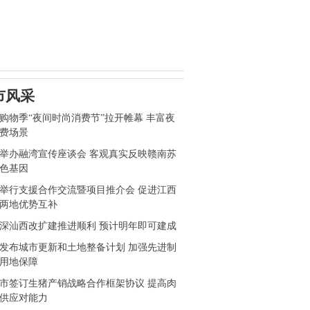
市风采
购物季“夜间时尚消费节”拉开帷幕 丰富夜
费场景
举办融湾宣传座谈会 客观真实反映赣南苏
色基因
举行支援合作交流暨项目推介会 促进江西
两地优势互补
深汕西改扩建推进顺利 预计明年即可建成
发布城市更新和土地整备计划 加强先进制
用地保障
市签订生猪产销战略合作框架协议 提高肉
供应对能力