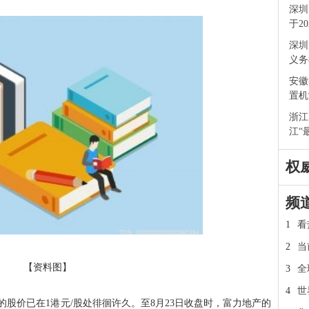
深圳
于2
深圳
义务
安徽
置机
浙江
江“
权
频
1
看
2
当
【资料图】
3
全
4
世
股价已在1港元/股处徘徊许久。至8月23日收盘时，富力地产的