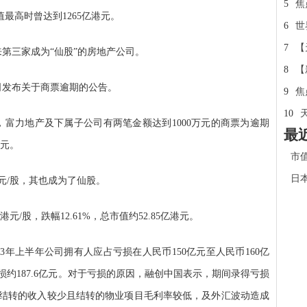
5
焦
最高时曾达到1265亿港元。
6
世
7
【
第三家成为“仙股”的房地产公司。
8
【
司发布关于商票逾期的公告。
9
焦
10
0日，富力地产及下属子公司有两笔金额达到1000万元的商票为逾期
最
万元。
市
日本
港元/股，其也成为了仙股。
港元/股，跌幅12.61%，总市值约52.85亿港元。
23年上半年公司拥有人应占亏损在人民币150亿元至人民币160亿
损约187.6亿元。对于亏损的原因，融创中国表示，期间录得亏损
结转的收入较少且结转的物业项目毛利率较低，及外汇波动造成