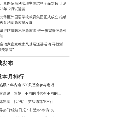
儿童医院顺利实现主体结构全面封顶 计划
023年12月试运营
龙华区外国语学校教育集团正式成立 推动
教育均衡高质量发展
举行防洪防汛应急演练 进一步完善应急处
制
启动家庭家教家风基层巡讲活动 寻找浙
最美家庭”
威发布
道本月排行
热讯：年内逾1500只基金参与定增 ...
前速递！陈楚：不同的时代有不同的...
球速看：找“气”！英法德都坐不住...
界热门:经济日报：打造ipo市场“良...