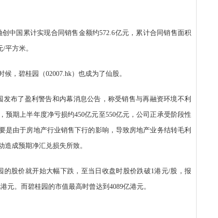
融创中国累计实现合同销售金额约572.6亿元，累计合同销售面积
0元/平方米。
，碧桂园（02007.hk）也成为了仙股。
桂园发布了盈利警告和内幕消息公告，称受销售与再融资环境不利
，预期上半年度净亏损约450亿元至550亿元，公司正承受阶段性
要是由于房地产行业销售下行的影响，导致房地产业务结转毛利
动造成预期净汇兑损失所致。
桂园的股价就开始大幅下跌，至当日收盘时股价跌破1港元/股，报
.8亿港元。而碧桂园的市值最高时曾达到4089亿港元。