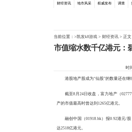
财经资讯
地市风采
权威发布
调查
当前位置：
>
凯发k8游戏
>
财经资讯
> 正文
市值缩水数千亿港元：碧
时间：
港股地产股成为“仙股”的数量还在继
截至8月24日收盘，富力地产（02777
产的市值最高时曾达到1265亿港元。
融创中国（01918.hk）报0.92港
达2518亿港元。