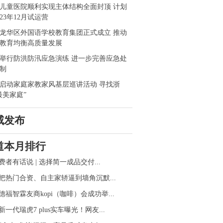
儿童医院顺利实现主体结构全面封顶 计划
023年12月试运营
龙华区外国语学校教育集团正式成立 推动
教育均衡高质量发展
举行防洪防汛应急演练 进一步完善应急处
制
启动家庭家教家风基层巡讲活动 寻找浙
最美家庭”
威发布
道本月排行
费者有话说 | 选择简一成品交付...
把热门合资、自主家轿逼到墙角沉默...
德福智霖友商kopi（咖啡）会成功举...
新一代瑞虎7 plus实车曝光！网友...