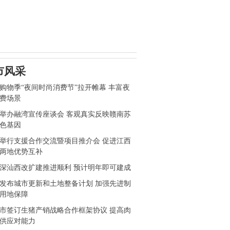
市风采
购物季“夜间时尚消费节”拉开帷幕 丰富夜
费场景
举办融湾宣传座谈会 客观真实反映赣南苏
色基因
举行支援合作交流暨项目推介会 促进江西
两地优势互补
深汕西改扩建推进顺利 预计明年即可建成
发布城市更新和土地整备计划 加强先进制
用地保障
市签订生猪产销战略合作框架协议 提高肉
供应对能力