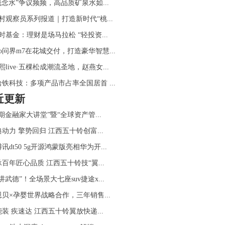
概念水”争议频频，高品质矿泉水如...
村观察员系列报道｜打造新时代“桃...
时基金：理财是场马拉松 “轻投资...
ito问界m7在花城交付，打造豪华智慧...
熙live·五棵松成潮流圣地，赵燕女...
哈铁科技：多项产品市占率全国居首 ...
近更新
0期金融家大讲堂”暨“全球资产管...
动力 擎势回归 江西五十铃创富...
讯dt50 5g开源鸿蒙版亮相华为开...
百年匠心品质 江西五十铃技“翼...
讲武德”！全场景大七座suv捷途x...
恩贝×孕婴世界战略合作，三年销售...
装 疾速达 江西五十铃翼放快递...