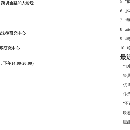
5
“
境金融50人论坛
6
乡
7
博
8
a
与法律研究中心
9
华
10
研究中心
最
午14:00-20:00）
“4
经典
优博
传承
“不
欧
巨能