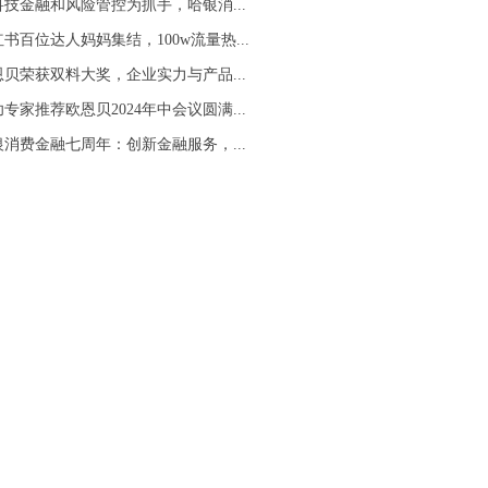
科技金融和风险管控为抓手，哈银消...
书百位达人妈妈集结，100w流量热...
恩贝荣获双料大奖，企业实力与产品...
专家推荐欧恩贝2024年中会议圆满...
银消费金融七周年：创新金融服务，...