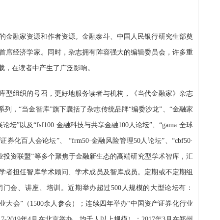
富的金融家资源和作者资源。金融泰斗、中国人民银行研究生部奠
首席经济学家。同时，杂志拥有阵容强大的编辑委员会，许多重
载，在读者中产生了广泛影响。
型智库型组织的号召，更好地服务读者与机构，《当代金融家》杂志
系列，“当金智库”旗下囊括了杂志传统品牌“编委沙龙”、“金融家
”以及“fsf100·金融科技与共享金融100人论坛”、“gama·全球
券化百人会论坛”、 “frm50·金融风险管理50人论坛”、“cbf50·
科技产业投资联盟”等多个聚焦于金融新生态的高端研究型学术智库，汇
学者担任智库学术顾问、学术成员及智库成员。定期或不定期组
门会、讲座、培训。近期举办超过500人规模的大型论坛有：
产业大会”（1500余人参会）；连续四年举办“中国资产证券化行业
17-2019年4月在北京举办，均千人以上规模）；2017年3月在郑州