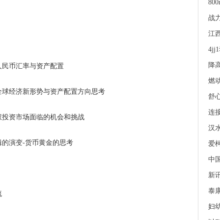
800
战
江西
4j
降高
济、人民币汇率与资产配置
燃动
治、全球经济新形势与资产配置方向思考
舒
连
募股权投资市场面临的机会和挑战
汉
场逻辑的演变-货币黄金的思考
爱柯
中
新
泰
流
妇