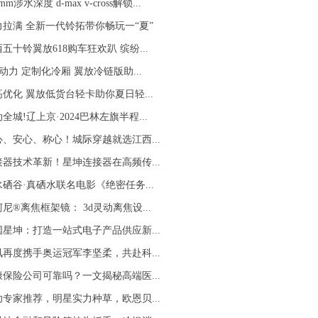
mm涉水深度 d-max v-cross解锁...
力拉满 全新一代铃拓带你畅玩一“夏”
五十铃翼放618购车狂欢趴 缤纷...
j1动力 定制化冷厢 翼放冷链版助...
优化 翼放低货台轻卡助你夏日轻...
全城!辽上京·2024巴林左旗半程...
心、安心、称心！城际穿越就选江西...
接器技术革新！星坤连接器在高频传...
水硒谷·真硒水联名电影《绝密任务...
尼®离焦框架镜： 3d灵动离焦设...
国星坤：打造一站式电子产品供应新...
讯再度携手奥运冠军李坚柔，共赴科...
康保险公司可靠吗？一文揭秘高端医...
幼专家推荐，明星实力种草，欧恩贝...