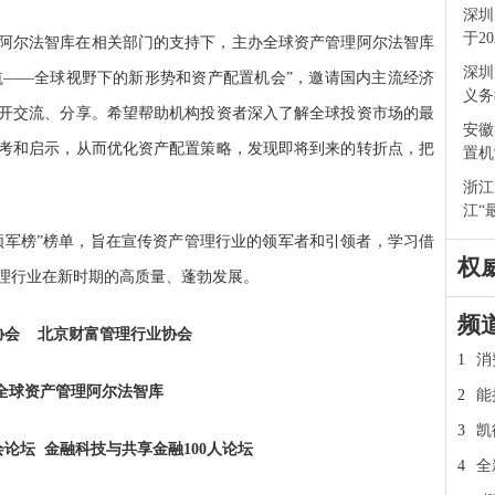
深圳
于2
阿尔法智库在相关部门的支持下，主办全球资产管理阿尔法智库
深圳
远航——全球视野下的新形势和资产配置机会”，邀请国内主流经济
义务
开交流、分享。希望帮助机构投资者深入了解全球投资市场的最
安徽
考和启示，从而优化资产配置策略，发现即将到来的转折点，把
置机
浙江
江“
3领军榜”榜单，旨在宣传资产管理行业的领军者和引领者，学习借
权
理行业在新时期的高质量、蓬勃发展。
频
协会 北京财富管理行业协会
1
消
全球资产管理阿尔法智库
2
能
3
凯
论坛 金融科技与共享金融100人论坛
4
全