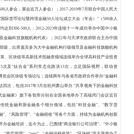
0人参会，展会近万人参会）；2017-2019年7月联合中国人民大
7国际货币论坛暨跨境金融50人论坛成立大会（年会）”（500余人
到300-500人：2012-2023年连续十一年成功举办中国中小银
及金融科技旗舰机构代表）；2022年与天津市政府联合主办中国
部级，出席嘉宾多为大中金融机构行级领导及金融科技旗舰机构
量子计算、区块链等高新技术投融资领域连续举办全球高科技产业投资
峰会5次及“钛合金”系列常态化路演13次，立足国际视野，联动资
数据博览会区块链专场论坛；连续两年与各省市政府合作举办“金融科
达四次，包括2017年3月在杭州萧山举办 “共享视角下的金融科技
代金融家》旗下各智库分别在全国各地举办了高端闭门会议近百
覆盖传统金融和新金融各个细分领域，包括“科技金融”、“数字货
境金融”、“风险管理”、“金融税收”等各个方面，持续为金融机构创新
开办金融培训，迄今为止，已围绕“商业银行公司治理”、“中小银
、“资产管理”、“ppp”、“金融涉税政策”、“区块链”等主题举办了