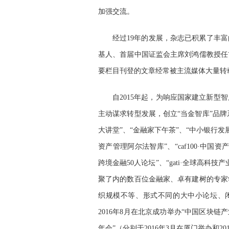
加强交流。
经过19年的发展，杂志已积累了丰
基人、首届中国证监会主席刘鸿儒教授任
要栏目刊登的文章经常被主流媒体大量转
自2015年起，为响应国家建立新
主动谋求转型发展，创立“当金智库”品牌
大讲堂”、“金融家下午茶”、“中小银行发展论坛
资产管理阿尔法智库”、“caf100·中国资产证
跨境金融50人论坛”、“gati·全球高
聚了内的数百位金融家、卓有建树的专家
织规模不等、形式不同的大中小论坛、闭
2016年8月在北京成功举办“中国区块链
年会”（分别于2016年3月在厦门举办和20