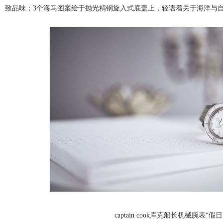
致品味；3个海马图案绘于抛光精钢旋入式底盖上，轻语着关于海洋与
captain cook库克船长机械腕表“假