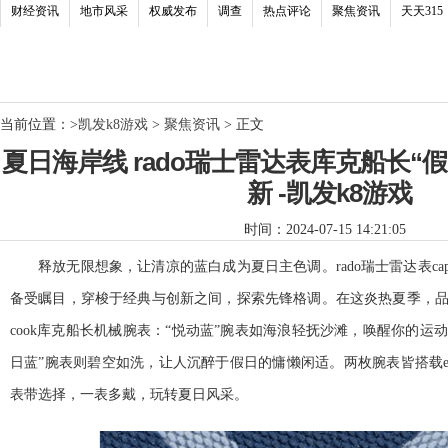
财经资讯
地市风采
权威发布
调查
热点评论
聚焦资讯
天天315
当前位置：
>
凯发k8游戏
>
聚焦资讯
> 正文
夏日海岸线 rado瑞士雷达表库克船长“假
新 -凯发k8游戏
时间：2024-07-15 14:21:05
释放无限想象，让清凉的蓝白成为夏日主色调。rado瑞士雷达表capt
备受瞩目，穿梭于经典与创新之间，探索先锋格调。在这炎热夏季，品牌推
cook库克船长机械腕表：“悦动蓝”腕表如海浪轻抚沙滩，唤醒你的运动
日蓝”腕表则碧空如洗，让人沉醉于假日的慵懒闲适。两枚腕表皆搭载eas
表带选择，一表多戴，玩转夏日风采。