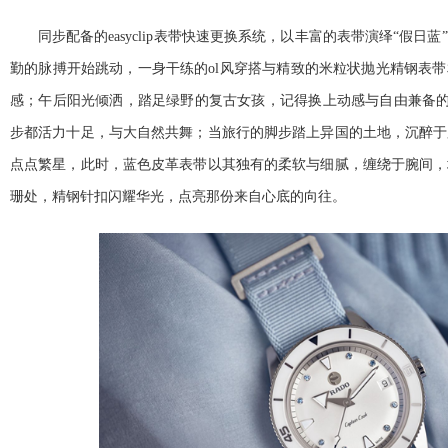
同步配备的easyclip表带快速更换系统，以丰富的表带演绎“假日
勤的脉搏开始跳动，一身干练的ol风穿搭与精致的米粒状抛光精钢表
感；午后阳光倾洒，踏足绿野的复古女孩，记得换上动感与自由兼备的蓝
步都活力十足，与大自然共舞；当旅行的脚步踏上异国的土地，沉醉于
点点繁星，此时，蓝色皮革表带以其独有的柔软与细腻，缠绕于腕间，
珊处，精钢针扣闪耀华光，点亮那份来自心底的向往。