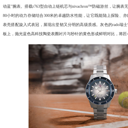
动蓝”腕表。搭载r763型自动上链机芯与nivachron™防磁游丝，让
80小时的动力存储结合300米的卓越防水性能，让它既能陆上探险、
表壳搭配旋入式表冠，展现出坚韧又分明的高级质感。灰色的rado瑞
板上，抛光蓝色高科技陶瓷表圈衬片与秒针的黄色形成鲜明对比，将匠