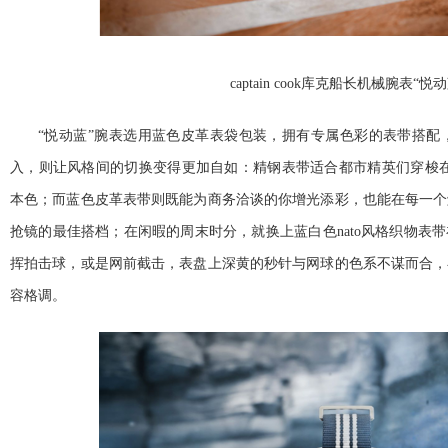
captain cook库克船长机械腕表“悦
“悦动蓝”腕表选用蓝色皮革表袋包装，拥有专属色彩的表带搭配，而e
入，则让风格间的切换变得更加自如：精钢表带适合都市精英们穿梭在
本色；而蓝色皮革表带则既能为商务洽谈的你增光添彩，也能在每一个
抢镜的最佳搭档；在闲暇的周末时分，就换上蓝白色nato风格织物表
挥拍击球，或是网前截击，表盘上深黄的秒针与网球的色系不谋而合，
容格调。