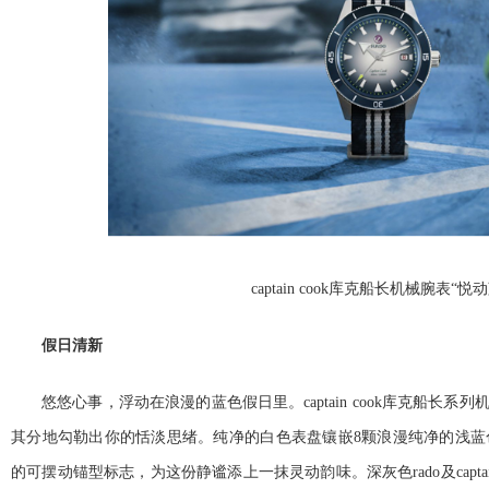
captain cook库克船长机械腕表“悦
假日清新
悠悠心事，浮动在浪漫的蓝色假日里。captain cook库克船长系
其分地勾勒出你的恬淡思绪。纯净的白色表盘镶嵌8颗浪漫纯净的浅蓝
的可摆动锚型标志，为这份静谧添上一抹灵动韵味。深灰色rado及captai