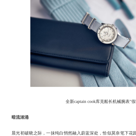
全新captain cook库克船长机械腕表“
暗流汹涌
晨光初破晓之际，一抹纯白悄然融入蔚蓝深处，恰似莫奈笔下花园