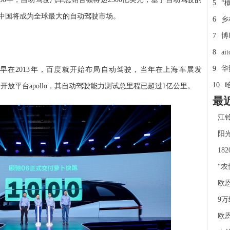
5
“
来中国将成为全球最大的自动驾驶市场。
6
乡
7
博
8
a
9
华
早在2013年，百度就开始布局自动驾驶，当年在上海车展发
10
动驾驶开放平台apollo，其自动驾驶能力测试总里程已超过1亿公里。
最
江铃
阳
18
“农
欧
9万
欧