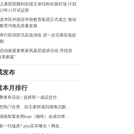
儿童医院顺利实现主体结构全面封顶 计划
023年12月试运营
龙华区外国语学校教育集团正式成立 推动
教育均衡高质量发展
举行防洪防汛应急演练 进一步完善应急处
制
启动家庭家教家风基层巡讲活动 寻找浙
最美家庭”
威发布
道本月排行
费者有话说 | 选择简一成品交付...
把热门合资、自主家轿逼到墙角沉默...
德福智霖友商kopi（咖啡）会成功举...
新一代瑞虎7 plus实车曝光！网友...