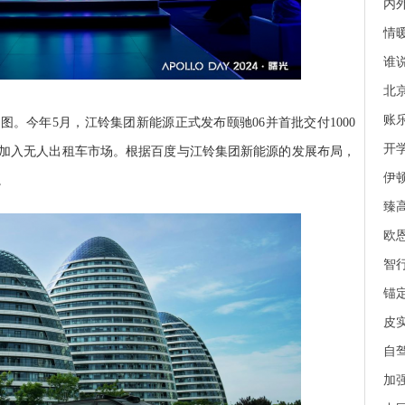
内外
情
谁说
北京
账
。今年5月，江铃集团新能源正式发布颐驰06并首批交付1000
开学
式加入无人出租车市场。根据百度与江铃集团新能源的发展布局，
伊顿
。
臻
欧
智
锚定
皮实
自驾
加强