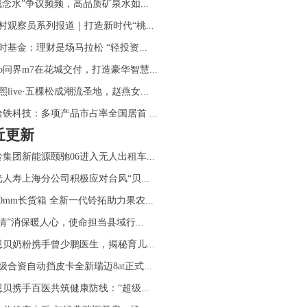
概念水”争议频频，高品质矿泉水如...
村观察员系列报道｜打造新时代“桃...
时基金：理财是场马拉松 “轻投资...
ito问界m7在花城交付，打造豪华智慧...
熙live·五棵松成潮流圣地，赵燕女...
哈铁科技：多项产品市占率全国居首 ...
近更新
集团新能源颐驰06进入无人出租车...
光人寿上海分公司积极应对台风“贝...
20mm长货箱 全新一代铃拓助力果农...
情”消保暖人心，使命担当县域行...
恩贝奶粉携手曾少鹏医生，揭秘育儿...
级合资自动挡皮卡全新瑞迈8at正式...
恩贝携手百医共筑健康防线：“超级...