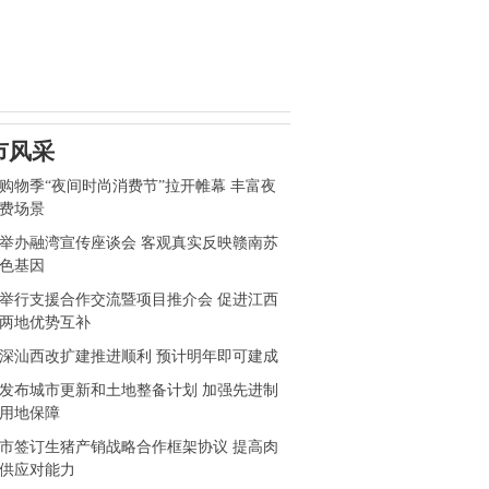
市风采
购物季“夜间时尚消费节”拉开帷幕 丰富夜
费场景
举办融湾宣传座谈会 客观真实反映赣南苏
色基因
举行支援合作交流暨项目推介会 促进江西
两地优势互补
深汕西改扩建推进顺利 预计明年即可建成
发布城市更新和土地整备计划 加强先进制
用地保障
市签订生猪产销战略合作框架协议 提高肉
供应对能力