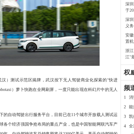
深圳
于2
深圳
义务
安徽
置机
浙江
江“
权
（武汉）测试示范区揭牌，武汉按下无人驾驶商业化探索的“快进
频
botaxi）萝卜快跑在全网刷屏，一度只能出现在科幻片中的无人
1
消
2
能
下的自动驾驶出行服务平台，目前已在11个城市开放载人测试运
3
凯
球各个经济强国争抢布局的重点产业，也是中国智能网联汽车产
4
全
30年，自动驾驶汽车总销售额将达2300亿美元，基于自动驾驶的