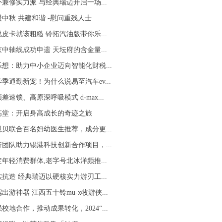
兼修实力派 与经典瑞迈开启一场...
暖中秋 共建和谐 -慰问重残人士
皮卡就该粗糙 铃拓汽油版带你乐...
中轴线成功申遗 天坛府的含金量...
乐想：助力中小企业迈向智能化财税...
季通勤新宠！为什么说易至汽车ev...
差速锁、高原深呼吸模式 d-max...
高堂：开启身高成长的奇迹之旅
恩贝联合百名妇幼医生推荐，成分更...
行团队助力锡港科技创新合作项目，...
年轻消费群体,老字号北冰洋频推...
抗造 经典瑞迈以硬核实力游刃工...
出游神器 江西五十铃mu-x牧游侠...
校地合作，推动成果转化，2024“...