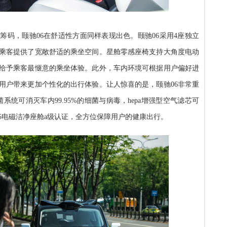
筹码，颐驰06在舒适性方面同样表现出色。颐驰06采用4座独立
二排乘客提供了宽敞舒适的乘坐空间。星舱零感座椅支持大角度电动
给予乘客最惬意的乘坐体验。此外，车内环境可根据用户偏好进
用户带来更加个性化的出行体验。让人惊喜的是，颐驰06非常重
系统可消灭车内99.95%的细菌与病毒，hepa增强型空气滤芯可
n95电磁洁净座舱a级认证，全方位保障用户的健康出行。