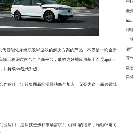
中
全
ha
呷
一辆
居
lo第六代智能化系统凯发k8游戏的解决方案的产品，不仅是一款全新
开
车辆工程深度融合的全新平台，能够更好地应用基于百度apollo
欧
，并持续ota迭代升级。
采埃
的合作伙伴，江铃集团新能源颐驰06的加入，无疑为这一新兴领域
商业应用，是科技进步和市场需求共同作用的结果，颐驰06走向