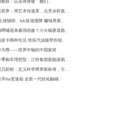
国银联：以英侠致敬「她们」
美世界：用艺术传递美，点亮乡村孩...
c上坡辅助、hdc陡坡缓降 赚钱养家...
哺呷哺迎来最强劲敌？小火锅赛道跑...
皮卡两种生活 铃拓汽油版带你创...
中为尊——世界中轴的中国家府
学季购车理想型：江铃集团新能源易...
恩贝奶粉：定义科学喂养新标准，引...
孚8at变速箱 全新一代铃拓触碰...