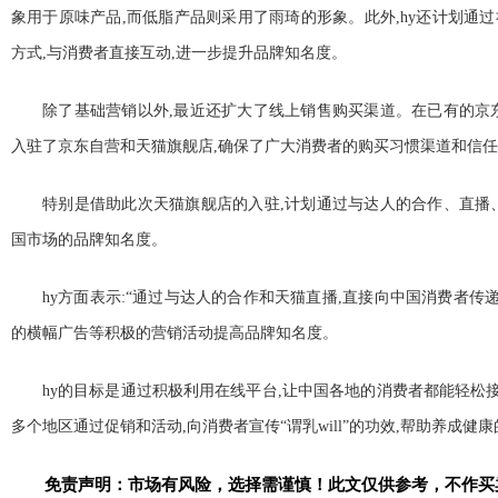
象用于原味产品,而低脂产品则采用了雨琦的形象。此外,hy还计划通
方式,与消费者直接互动,进一步提升品牌知名度。
除了基础营销以外,最
近还扩大了线上销售购买渠道。在已有的京
入驻了京东自营和天猫旗舰店,确保了广大消费者的购买
习惯渠道和信任
特别是借助此次天猫旗舰店的入驻,计划通过与达人的合作、直播
国市场的品牌知名度。
hy方面表示:“通过与达人的合作和天猫直播,直接向
中国消费者传递“
的横幅广告等积极的营销活动提高品牌知名度。
hy的目标是通过积极利用在线
平
台,让
中国各地的消费者都能轻松接触
多个地区通过促销和活动,向消费者宣传“谓乳will”的功效,帮助养成健
免责声明：市场有风险，选择需谨慎！此文仅供参考，不作买