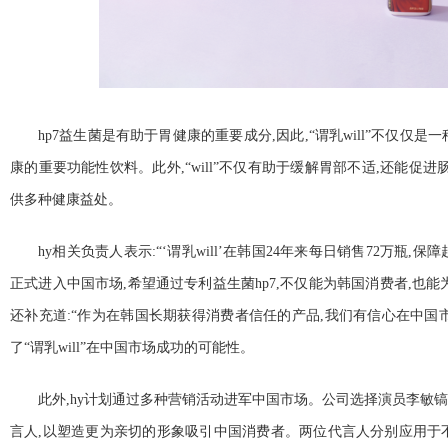
hp7益生菌是有助于胃健康的
重要成分,因此,“谓乳will”不仅仅
康的
重要功能
性饮料。此外,“will”不仅有助于缓解胃部不适,还能促
供多种健康益处。
hy相关负责人表示:“‘谓乳will’在韩国24年来每日销售72万瓶
正式进入
中国市场,希望通过专利益生菌hp7,不仅能为韩国消费者,也能
还补充道:“作为在韩国长期获得消费者信任的产品,我们有信心在
中国
了“谓乳will”在
中国市场成功的可能
性。
此外,hy计划通过多种营销活动进军
中国市场。公司选择演员李敏镐和(
言人,以塑造更为亲切的形象吸引
中国消费者。两位代言人分别应用于