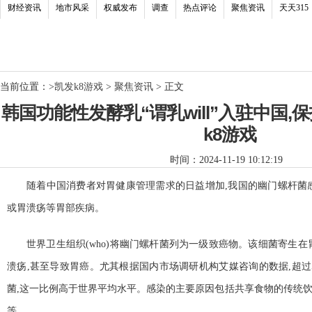
财经资讯
地市风采
权威发布
调查
热点评论
聚焦资讯
天天315
当前位置：
>
凯发k8游戏
>
聚焦资讯
> 正文
韩国功能性发酵乳“谓乳will”入驻中国,
k8游戏
时间：2024-11-19 10:12:19
随着
中国消费者对胃健康管理需求的日益增加,我国的幽门螺杆菌
或胃溃疡等胃部疾病。
世界卫生组织(who)将幽门螺杆菌列为一级致癌物。该细菌寄生在
溃疡,甚至导致胃癌。尤其根据国内市场调研机构艾媒咨询的数据,超过
菌,这一比例高于世界
平均水
平。感染的主要原因包括共享食物的传统
等。