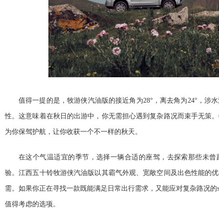
值得一提的是，牧游侠汽油版的接
近角为28°，离去角为24°，涉
性。这意味着在秋日的出游中，你无需担心遇到复杂路况而束手无策。
为你保驾护航，让你收获一个不一样的秋天。
在这个气温适宜的季节，选择一辆合适的座驾，去探索那些未曾
验。江西五十铃牧游侠汽油版以其霸气外观、宽敞空间及出色
性能的优
需。如果你正在寻找一款既能满足日常出行需求，又能应对复杂路况的s
值得考虑的选项。