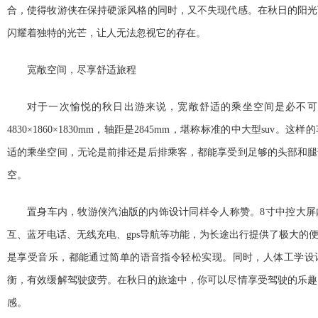
合，使得牧游侠在保持硬派风格的同时，又不失现代感。在秋日的阳光
闪耀着独特的光芒，让人无法忽视它的存在。
宽敞空间，尽享舒适旅程
对于一次愉悦的秋日出游来说，宽敞舒适的乘坐空间是必不可
4830×1860×1830mm，轴距是2845mm，堪称标准的中大型suv
适的乘坐空间，无论是前排还是后排乘客，都能享受到足够的头部和腿
空。
置身车内，牧游侠汽油版的内饰设计同样令人称赞。8寸中控大屏
互、蓝牙电话、无线充电、gps导航等功能，为长途出行提供了极大的
是享受音乐，都能通过简单的语音指令轻松实现。同时，人体工学设
衡，有效缓解驾驶疲劳。在秋日的旅途中，你可以尽情享受驾驶的乐趣
感。