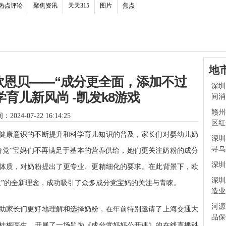
热点评论
聚焦资讯
天天315
图片
焦点
地
欧恩贝——“成分更全面，添加不过
深圳
育儿新风尚 -凯发k8游戏
间消
赣州
2024-07-22 16:14:25
区红
健康意识的不断提升和科学育儿知识的普及，家长们对婴幼儿奶
深圳
寻乌
分党”宝妈们不再满足于基本的营养供给，她们更关注奶粉的成分
深圳
体质，对奶粉提出了更专业、更精细化的要求。在此背景下，欧
深圳
量”的全新理念，成功吸引了众多成分党宝妈的关注与青睐。
造业
河源
助家长们更好地理解和选择奶粉，在年前特别邀请了上海交通大
品保
桂梅医生，开展了一场题为《成分党妈妈公开课》的在线直播科