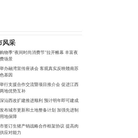
市风采
购物季“夜间时尚消费节”拉开帷幕 丰富夜
费场景
举办融湾宣传座谈会 客观真实反映赣南苏
色基因
举行支援合作交流暨项目推介会 促进江西
两地优势互补
深汕西改扩建推进顺利 预计明年即可建成
发布城市更新和土地整备计划 加强先进制
用地保障
市签订生猪产销战略合作框架协议 提高肉
供应对能力