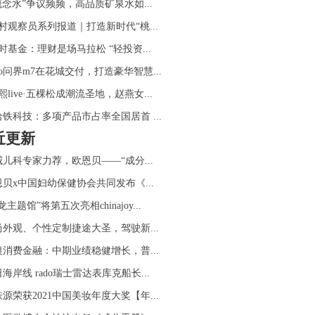
概念水”争议频频，高品质矿泉水如...
村观察员系列报道｜打造新时代“桃...
时基金：理财是场马拉松 “轻投资...
ito问界m7在花城交付，打造豪华智慧...
熙live·五棵松成潮流圣地，赵燕女...
哈铁科技：多项产品市占率全国居首 ...
近更新
威儿科专家力荐，欧恩贝——“成分...
恩贝x中国妇幼保健协会共同发布《...
龙主题馆”将第五次亮相chinajoy...
尚外观、个性定制捷途大圣，驾驶新...
银消费金融：中期业绩稳健增长，普...
海岸线 rado瑞士雷达表库克船长...
源荣获2021中国美妆年度大奖【年...