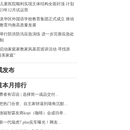
儿童医院顺利实现主体结构全面封顶 计划
023年12月试运营
龙华区外国语学校教育集团正式成立 推动
教育均衡高质量发展
举行防洪防汛应急演练 进一步完善应急处
制
启动家庭家教家风基层巡讲活动 寻找浙
最美家庭”
威发布
道本月排行
费者有话说 | 选择简一成品交付...
把热门合资、自主家轿逼到墙角沉默...
德福智霖友商kopi（咖啡）会成功举...
新一代瑞虎7 plus实车曝光！网友...