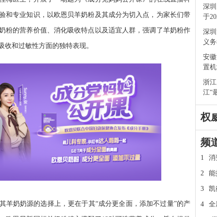
深圳
验和专业知识，以欧恩贝羊奶粉及其成分为切入点，为家长们带
于2
奶粉的营养价值、消化吸收特点以及适宜人群，强调了羊奶粉作
深圳
义务
吸收和过敏性方面的独特表现。
安徽
置机
浙江
江“
权
频
1
消
2
能
3
凯
其羊奶奶源的选择上，更在于其“成分更全面，添加不过量”的产
4
全