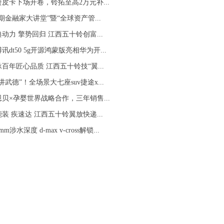
资皮卡下场开卷，铃拓至高2万元补...
0期金融家大讲堂”暨“全球资产管...
动力 擎势回归 江西五十铃创富...
讯dt50 5g开源鸿蒙版亮相华为开...
百年匠心品质 江西五十铃技“翼...
讲武德”！全场景大七座suv捷途x...
恩贝×孕婴世界战略合作，三年销售...
装 疾速达 江西五十铃翼放快递...
mm涉水深度 d-max v-cross解锁...