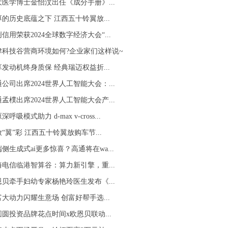
大医学博士金怡汶出任《成分手册》...
的历史底蕴之下 江西五十铃翼放...
信用荣获2024全球数字经济大会“...
津科技谷营商环境如何?企业家们这样说~
发动机终身质保 经典瑞迈权益折...
公司出席2024世界人工智能大会：...
孟樸出席2024世界人工智能大会产...
深呼吸模式助力 d-max v-cross...
“翼”彩 江西五十铃翼放购车节...
侧生成式ai更多惊喜？高通将在wa...
海电信临港智算谷：算力新引擎，重...
恩贝牵手妇幼专家杨艳玲医生发布《...
大动力闪耀生意场 创富好帮手选...
圆圆投资品牌花点时间x欧恩贝联动...