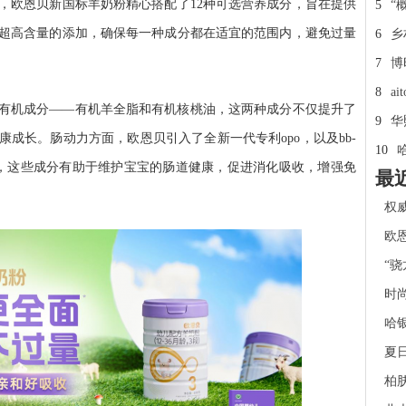
，欧恩贝新国标羊奶粉精心搭配了12种可选营养成分，旨在提供
5
“
超高含量的添加，确保每一种成分都在适宜的范围内，避免过量
6
乡
7
博
8
a
有机成分——有机羊全脂和有机核桃油，这两种成分不仅提升了
9
华
成长。肠动力方面，欧恩贝引入了全新一代专利opo，以及bb-
10
s双益生元，这些成分有助于维护宝宝的肠道健康，促进消化吸收，增强免
最
权
欧
“骁
时
哈
夏日
柏肤