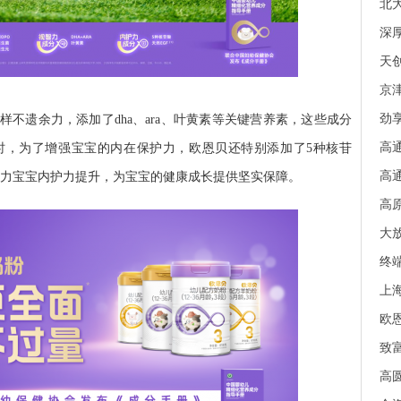
北
深厚
天创
京
劲享
不遗余力，添加了dha、ara、叶黄素等关键营养素，这些成分
高通
时，为了增强宝宝的内在保护力，欧恩贝还特别添加了5种核苷
高通
助力宝宝内护力提升，为宝宝的健康成长提供坚实保障。
高原
大放
终端
上
欧
致富
高