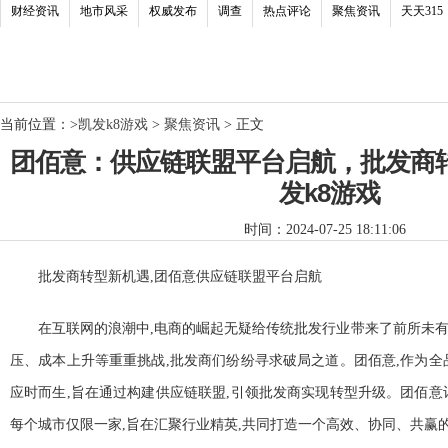
财经资讯
地市风采
权威发布
调查
热点评论
聚焦资讯
天天315
当前位置：
>
凯发k8游戏
>
聚焦资讯
> 正文
团佰意：供应链联盟平台启航，批发商转
发k8游戏
时间：2024-07-25 18:11:06
批发商转型新机遇,团佰意供应链联盟
平
台启航
在互联网的浪潮中,电商的崛起无疑给传统批发行业带来了前所未
压、成本上升等重重挑战,批发商们纷纷寻求破局之道。团佰意,作为全
应时而生,旨在通过构建供应链联盟,引领批发商实现转型升级。团佰意
每个城市仅限一家,旨在汇聚行业精英,共同打造一个高效、协同、共赢