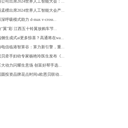
公司出席2024世界人工智能大会：...
孟樸出席2024世界人工智能大会产...
深呼吸模式助力 d-max v-cross...
“翼”彩 江西五十铃翼放购车节...
侧生成式ai更多惊喜？高通将在wa...
海电信临港智算谷：算力新引擎，重...
恩贝牵手妇幼专家杨艳玲医生发布《...
大动力闪耀生意场 创富好帮手选...
圆圆投资品牌花点时间x欧恩贝联动...