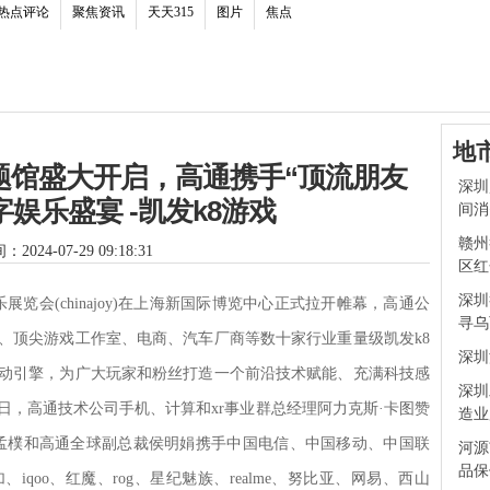
热点评论
聚焦资讯
天天315
图片
焦点
地
y骁龙主题馆盛大开启，高通携手“顶流朋友
深圳
字娱乐盛宴 -凯发k8游戏
间消
赣州
2024-07-29 09:18:31
区红
深圳
乐展览会(chinajoy)在上海新国际博览中心正式拉开帷幕，高通公
寻乌
、顶尖游戏工作室、电商、汽车厂商等数十家行业重量级凯发k8
深圳
动引擎，为广大玩家和粉丝打造一个前沿技术赋能、充满科技感
深圳
日，高通技术公司手机、计算和xr事业群总经理阿力克斯·卡图赞
造业
中国区董事长孟樸和高通全球副总裁侯明娟携手中国电信、中国移动、中国联
河源
品保
qoo、红魔、rog、星纪魅族、realme、努比亚、网易、西山