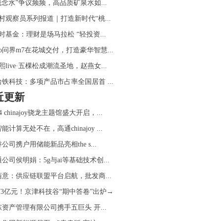
概念水”争议频频，高品质矿泉水如...
村观察员系列报道｜打造新时代“桃...
时基金：理财是场马拉松 “轻投资...
ito问界m7在花城交付，打造豪华智慧...
熙live·五棵松成潮流圣地，赵燕女...
哈铁科技：多项产品市占率全国居首 ...
近更新
24 chinajoy骁龙主题馆盛大开启，...
能计算无处不在，高通chinajoy ...
睿公司携户用储能新品亮相the s...
公司侯明娟：5g与ai等基础技术创...
佰意：供应链联盟平台启航，批发商...
.73亿元！京津科技谷“期中答卷”出炉→
资产管理有限公司携手五巨头 开...