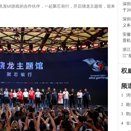
深圳
等凯发k8游戏的合作伙伴，一起聚芯前行，开启骁龙主题馆，迎来
于2
深圳
义务
安徽
置机
浙江
江“
权
频
1
消
2
能
3
凯
4
全