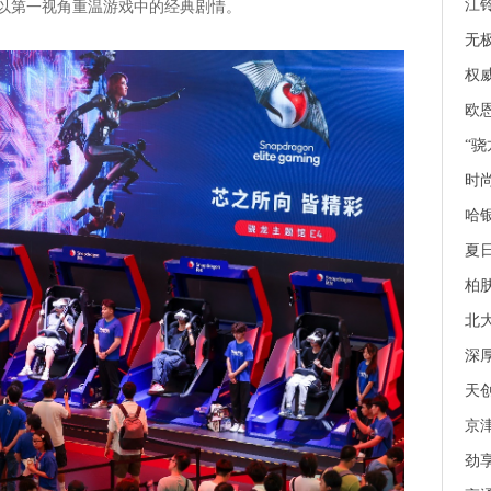
江铃
以第一视角重温游戏中的经典剧情。
无极
权
欧
“骁
时
哈
夏日
柏肤
北
深厚
天创
京
劲享