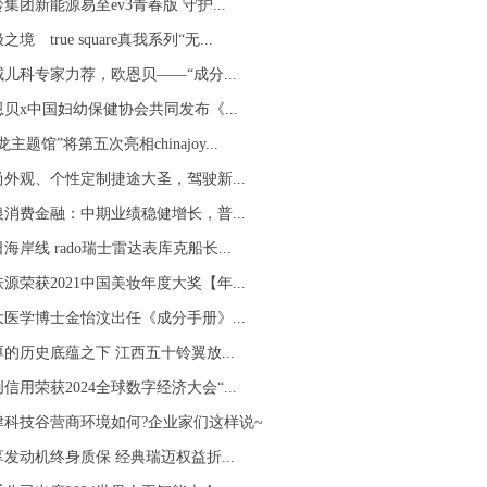
集团新能源易至ev3青春版 守护...
之境 true square真我系列“无...
威儿科专家力荐，欧恩贝——“成分...
恩贝x中国妇幼保健协会共同发布《...
龙主题馆”将第五次亮相chinajoy...
尚外观、个性定制捷途大圣，驾驶新...
银消费金融：中期业绩稳健增长，普...
海岸线 rado瑞士雷达表库克船长...
源荣获2021中国美妆年度大奖【年...
大医学博士金怡汶出任《成分手册》...
的历史底蕴之下 江西五十铃翼放...
信用荣获2024全球数字经济大会“...
津科技谷营商环境如何?企业家们这样说~
发动机终身质保 经典瑞迈权益折...