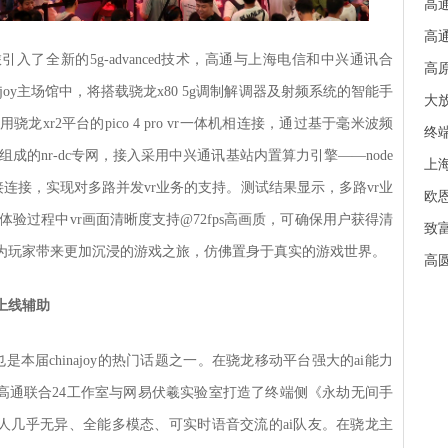
高通
高通
入了全新的5g-advanced技术，高通与上海电信和中兴通讯合
高原
joy主场馆中，将搭载骁龙x80 5g调制解调器及射频系统的智能手
大放
与采用骁龙xr2平台的pico 4 pro vr一体机相连接，通过基于毫米波频
终端
hz带宽组成的nr-dc专网，接入采用中兴通讯基站内置算力引擎——node
上
器直接连接，实现对多路并发vr业务的支持。测试结果显示，多路vr业
欧
，体验过程中vr画面清晰度支持@72fps高画质，可确保用户获得清
致富
，为玩家带来更加沉浸的游戏之旅，仿佛置身于真实的游戏世界。
高
友上线辅助
是本届chinajoy的热门话题之一。在骁龙移动平台强大的ai能力
，高通联合24工作室与网易伏羲实验室打造了终端侧《永劫无间手
真人几乎无异、全能多模态、可实时语音交流的ai队友。在骁龙主