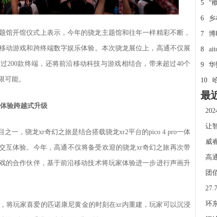
5
“
6
乡
题馆开馆仪式上表示，今年的骁龙主题馆和往年一样精彩不断，
7
博
移动游戏和跨终端数字娱乐体验。本次骁龙展位上，高通不仅展
8
a
超过200款终端，还将前沿移动科技与游戏相结合，带来超过40个
9
华
限可能。
10
最
之旅”体验跨越式升级
20
让智
，骁龙xr奇幻之旅是结合搭载骁龙xr2平台的pico 4 pro一体
​威
r交互体验。今年，高通不仅将备受欢迎的骁龙xr奇幻之旅再次带
高通
游戏的合作伙伴，基于前沿移动技术将玩家体验进一步进行声画升
团
27
环东
，将玩家喜爱的匹诺康尼黄金的时刻在xr内重建，玩家可以沉浸