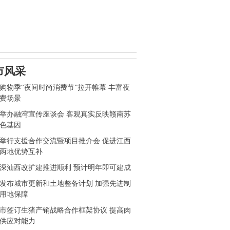
市风采
购物季“夜间时尚消费节”拉开帷幕 丰富夜
费场景
举办融湾宣传座谈会 客观真实反映赣南苏
色基因
举行支援合作交流暨项目推介会 促进江西
两地优势互补
深汕西改扩建推进顺利 预计明年即可建成
发布城市更新和土地整备计划 加强先进制
用地保障
市签订生猪产销战略合作框架协议 提高肉
供应对能力